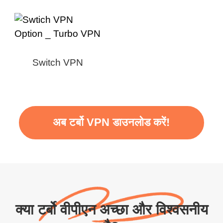
Switch VPN
अब टर्बो VPN डाउनलोड करें!
क्या टर्बो वीपीएन अच्छा और विश्वसनीय