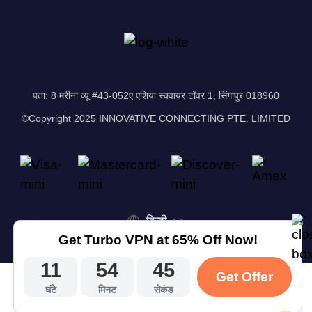
पता: 8 मरीना व्यू #43-052ए एशिया स्क्वायर टॉवर 1, सिंगापुर 018960
©Copyright 2025 INNOVATIVE CONNECTING PTE. LIMITED
हिन्दी
Get Turbo VPN at 65% Off Now!
11
54
44
Get Offer
घंटे
मिनट
सेकंड