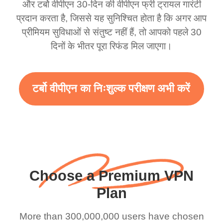
और टर्बो वीपीएन 30-दिन की वीपीएन फ्री ट्रायल गारंटी
इस अद्भुत VPN का समर्थन
पसंदीदा। सबसे अच्छा हिस्सा,
प्रदान करता है, जिससे यह सुनिश्चित होता है कि अगर आप
करने के लिए है। सच में आपको
मैंने अब तक किसी विज्ञापन को
प्रीमियम सुविधाओं से संतुष्ट नहीं हैं, तो आपको पहले 30
अधिक विज्ञापन देने चाहिए
नहीं देखा है क्योंकि मैं मुफ्त सेवा
दिनों के भीतर पूरा रिफंड मिल जाएगा।
ताकि हमें अधिक दायरा और
का उपयोग कर रहा हूं।
तेज़ WiFi मिल सके लेकिन सच
10/10।
टर्बो वीपीएन का निःशुल्क परीक्षण अभी करें
में जब मैं इसका उपयोग करता हूं
तो WiFi पहले से ही तेज़ है मैं
बस धन्यवाद कहना चाहता था
और अच्छा काम जारी रखें।
Choose a Premium VPN
Plan
More than 300,000,000 users have chosen