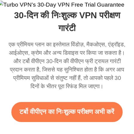
ा और यह सचमुच कहा कि
लेकिन मैं सच में इसे एक
VPN बहुत अच्छा काम करता
एक बढ़िया व
30-दिन की निःशुल्क VPN परीक्षण
एक विभिन्न स्थान पर था।
धोखाधड़ी समझता था लेकिन
है। यह हर जगह और किसी भी
अब जब मैं इसका उपयोग करता
स्थान से जुड़ता है बिना धीमा
गारंटी
हूं तो मैं इस ऐप कितना अच्छा है
होने के। कई मुफ्त नेटवर्क
एक प्रीमियम प्लान का इस्तेमाल विंडोज़, मैकओएस, एंड्रॉइड,
इस पर हैरान हूं और यदि वहाँ
उपलब्ध हैं जिनसे आप स्विच
आईओएस, क्रोम और अन्य डिवाइस पर किया जा सकता है।
विज्ञापन हैं तो मुझे पता है कि यह
कर सकते हैं। आसानी से, मेरा
और टर्बो वीपीएन 30-दिन की वीपीएन फ्री ट्रायल गारंटी
इस अद्भुत VPN का समर्थन
पसंदीदा। सबसे अच्छा हिस्सा,
प्रदान करता है, जिससे यह सुनिश्चित होता है कि अगर आप
करने के लिए है। सच में आपको
मैंने अब तक किसी विज्ञापन को
प्रीमियम सुविधाओं से संतुष्ट नहीं हैं, तो आपको पहले 30
अधिक विज्ञापन देने चाहिए
नहीं देखा है क्योंकि मैं मुफ्त सेवा
दिनों के भीतर पूरा रिफंड मिल जाएगा।
ताकि हमें अधिक दायरा और
का उपयोग कर रहा हूं।
तेज़ WiFi मिल सके लेकिन सच
10/10।
टर्बो वीपीएन का निःशुल्क परीक्षण अभी करें
में जब मैं इसका उपयोग करता हूं
तो WiFi पहले से ही तेज़ है मैं