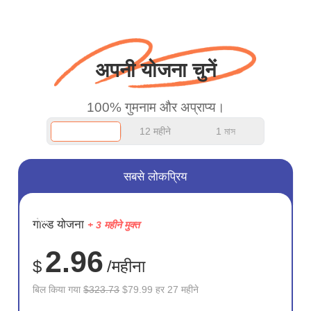
बस धन्यवाद कहना चाहता था
और अच्छा काम जारी रखें।
अपनी योजना चुनें
100% गुमनाम और अप्राप्य।
12 महीने
1 মাস
सबसे लोकप्रिय
सहेजें
गोल्ड योजना
+ 3 महीने मुक्त
75%
2.96
$
/महीना
बिल किया गया
$323.73
$79.99 हर 27 महीने