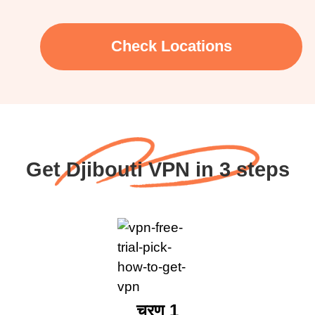
Check Locations
Get Djibouti VPN in 3 steps
चरण 1