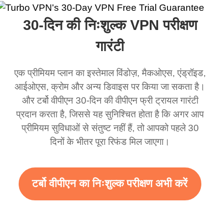
ा और यह सचमुच कहा कि
लेकिन मैं सच में इसे एक
VPN बहुत अच्छा काम करता
एक बढ़िया व
30-दिन की निःशुल्क VPN परीक्षण
एक विभिन्न स्थान पर था।
धोखाधड़ी समझता था लेकिन
है। यह हर जगह और किसी भी
अब जब मैं इसका उपयोग करता
स्थान से जुड़ता है बिना धीमा
गारंटी
हूं तो मैं इस ऐप कितना अच्छा है
होने के। कई मुफ्त नेटवर्क
एक प्रीमियम प्लान का इस्तेमाल विंडोज़, मैकओएस, एंड्रॉइड,
इस पर हैरान हूं और यदि वहाँ
उपलब्ध हैं जिनसे आप स्विच
आईओएस, क्रोम और अन्य डिवाइस पर किया जा सकता है।
विज्ञापन हैं तो मुझे पता है कि यह
कर सकते हैं। आसानी से, मेरा
और टर्बो वीपीएन 30-दिन की वीपीएन फ्री ट्रायल गारंटी
इस अद्भुत VPN का समर्थन
पसंदीदा। सबसे अच्छा हिस्सा,
प्रदान करता है, जिससे यह सुनिश्चित होता है कि अगर आप
करने के लिए है। सच में आपको
मैंने अब तक किसी विज्ञापन को
प्रीमियम सुविधाओं से संतुष्ट नहीं हैं, तो आपको पहले 30
अधिक विज्ञापन देने चाहिए
नहीं देखा है क्योंकि मैं मुफ्त सेवा
दिनों के भीतर पूरा रिफंड मिल जाएगा।
ताकि हमें अधिक दायरा और
का उपयोग कर रहा हूं।
तेज़ WiFi मिल सके लेकिन सच
10/10।
टर्बो वीपीएन का निःशुल्क परीक्षण अभी करें
में जब मैं इसका उपयोग करता हूं
तो WiFi पहले से ही तेज़ है मैं