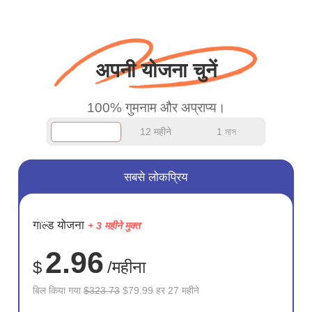
बस धन्यवाद कहना चाहता था
और अच्छा काम जारी रखें।
अपनी योजना चुनें
100% गुमनाम और अप्राप्य।
12 महीने
1 মাস
सबसे लोकप्रिय
सहेजें
गोल्ड योजना
+ 3 महीने मुक्त
75%
2.96
$
/महीना
बिल किया गया
$323.73
$79.99 हर 27 महीने