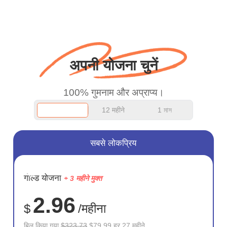
बस धन्यवाद कहना चाहता था
और अच्छा काम जारी रखें।
अपनी योजना चुनें
100% गुमनाम और अप्राप्य।
12 महीने
1 মাস
सबसे लोकप्रिय
सहेजें
गोल्ड योजना
+ 3 महीने मुक्त
75%
2.96
$
/महीना
बिल किया गया
$323.73
$79.99 हर 27 महीने