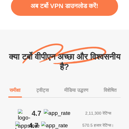
अब टर्बो VPN डाउनलोड करें!
क्या टर्बो वीपीएन अच्छा और विश्वसनीय
है?
समीक्षा
ट्वीट्स
मीडिया उद्धरण
विशेषित
4.7
2,11,300 रेटिंग्स
4.7
570.5 हजार रेटिंग्स।