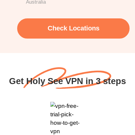
Australia
Check Locations
Get Holy See VPN in 3 steps