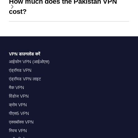
How much does the Pakistan VPN
cost?
VPN डाउनलोड करें
आईफोन VPN (आईओएस)
एंड्रॉयड VPN
एंड्रॉयड VPN लाइट
मैक VPN
विंडोज VPN
क्रोम VPN
पीएस5 VPN
एक्सबॉक्स VPN
स्विच VPN