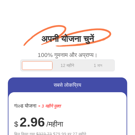
बस धन्यवाद कहना चाहता था
और अच्छा काम जारी रखें।
अपनी योजना चुनें
100% गुमनाम और अप्राप्य।
12 महीने
1 মাস
सबसे लोकप्रिय
सहेजें
गोल्ड योजना
+ 3 महीने मुक्त
75%
2.96
$
/महीना
बिल किया गया
$323.73
$79.99 हर 27 महीने