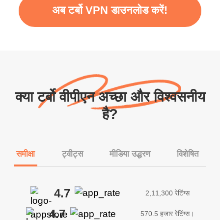
अब टर्बो VPN डाउनलोड करें!
क्या टर्बो वीपीएन अच्छा और विश्वसनीय
है?
समीक्षा
ट्वीट्स
मीडिया उद्धरण
विशेषित
4.7
2,11,300 रेटिंग्स
4.7
570.5 हजार रेटिंग्स।