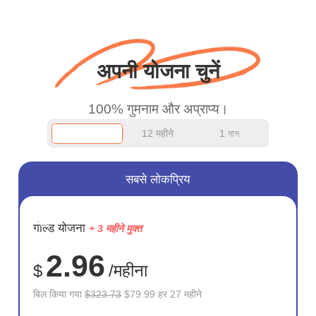
बस धन्यवाद कहना चाहता था
और अच्छा काम जारी रखें।
अपनी योजना चुनें
100% गुमनाम और अप्राप्य।
12 महीने
1 মাস
सबसे लोकप्रिय
सहेजें
गोल्ड योजना
+ 3 महीने मुक्त
75%
2.96
$
/महीना
बिल किया गया
$323.73
$79.99 हर 27 महीने