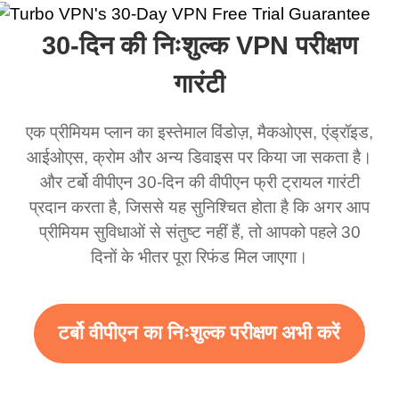
ा और यह सचमुच कहा कि
लेकिन मैं सच में इसे एक
VPN बहुत अच्छा काम करता
एक बढ़िया व
30-दिन की निःशुल्क VPN परीक्षण
एक विभिन्न स्थान पर था।
धोखाधड़ी समझता था लेकिन
है। यह हर जगह और किसी भी
अब जब मैं इसका उपयोग करता
स्थान से जुड़ता है बिना धीमा
गारंटी
हूं तो मैं इस ऐप कितना अच्छा है
होने के। कई मुफ्त नेटवर्क
एक प्रीमियम प्लान का इस्तेमाल विंडोज़, मैकओएस, एंड्रॉइड,
इस पर हैरान हूं और यदि वहाँ
उपलब्ध हैं जिनसे आप स्विच
आईओएस, क्रोम और अन्य डिवाइस पर किया जा सकता है।
विज्ञापन हैं तो मुझे पता है कि यह
कर सकते हैं। आसानी से, मेरा
और टर्बो वीपीएन 30-दिन की वीपीएन फ्री ट्रायल गारंटी
इस अद्भुत VPN का समर्थन
पसंदीदा। सबसे अच्छा हिस्सा,
प्रदान करता है, जिससे यह सुनिश्चित होता है कि अगर आप
करने के लिए है। सच में आपको
मैंने अब तक किसी विज्ञापन को
प्रीमियम सुविधाओं से संतुष्ट नहीं हैं, तो आपको पहले 30
अधिक विज्ञापन देने चाहिए
नहीं देखा है क्योंकि मैं मुफ्त सेवा
दिनों के भीतर पूरा रिफंड मिल जाएगा।
ताकि हमें अधिक दायरा और
का उपयोग कर रहा हूं।
तेज़ WiFi मिल सके लेकिन सच
10/10।
टर्बो वीपीएन का निःशुल्क परीक्षण अभी करें
में जब मैं इसका उपयोग करता हूं
तो WiFi पहले से ही तेज़ है मैं