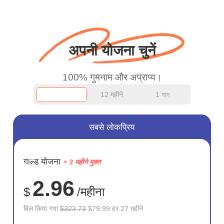
बस धन्यवाद कहना चाहता था
और अच्छा काम जारी रखें।
अपनी योजना चुनें
100% गुमनाम और अप्राप्य।
12 महीने
1 মাস
सबसे लोकप्रिय
सहेजें
गोल्ड योजना
+ 3 महीने मुक्त
75%
2.96
$
/महीना
बिल किया गया
$323.73
$79.99 हर 27 महीने