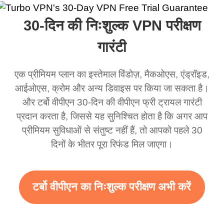
ा और यह सचमुच कहा कि
लेकिन मैं सच में इसे एक
VPN बहुत अच्छा काम करता
एक बढ़िया व
30-दिन की निःशुल्क VPN परीक्षण
एक विभिन्न स्थान पर था।
धोखाधड़ी समझता था लेकिन
है। यह हर जगह और किसी भी
अब जब मैं इसका उपयोग करता
स्थान से जुड़ता है बिना धीमा
गारंटी
हूं तो मैं इस ऐप कितना अच्छा है
होने के। कई मुफ्त नेटवर्क
एक प्रीमियम प्लान का इस्तेमाल विंडोज़, मैकओएस, एंड्रॉइड,
इस पर हैरान हूं और यदि वहाँ
उपलब्ध हैं जिनसे आप स्विच
आईओएस, क्रोम और अन्य डिवाइस पर किया जा सकता है।
विज्ञापन हैं तो मुझे पता है कि यह
कर सकते हैं। आसानी से, मेरा
और टर्बो वीपीएन 30-दिन की वीपीएन फ्री ट्रायल गारंटी
इस अद्भुत VPN का समर्थन
पसंदीदा। सबसे अच्छा हिस्सा,
प्रदान करता है, जिससे यह सुनिश्चित होता है कि अगर आप
करने के लिए है। सच में आपको
मैंने अब तक किसी विज्ञापन को
प्रीमियम सुविधाओं से संतुष्ट नहीं हैं, तो आपको पहले 30
अधिक विज्ञापन देने चाहिए
नहीं देखा है क्योंकि मैं मुफ्त सेवा
दिनों के भीतर पूरा रिफंड मिल जाएगा।
ताकि हमें अधिक दायरा और
का उपयोग कर रहा हूं।
तेज़ WiFi मिल सके लेकिन सच
10/10।
टर्बो वीपीएन का निःशुल्क परीक्षण अभी करें
में जब मैं इसका उपयोग करता हूं
तो WiFi पहले से ही तेज़ है मैं