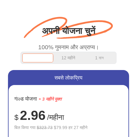
बस धन्यवाद कहना चाहता था
और अच्छा काम जारी रखें।
अपनी योजना चुनें
100% गुमनाम और अप्राप्य।
12 महीने
1 মাস
सबसे लोकप्रिय
सहेजें
गोल्ड योजना
+ 3 महीने मुक्त
75%
2.96
$
/महीना
बिल किया गया
$323.73
$79.99 हर 27 महीने