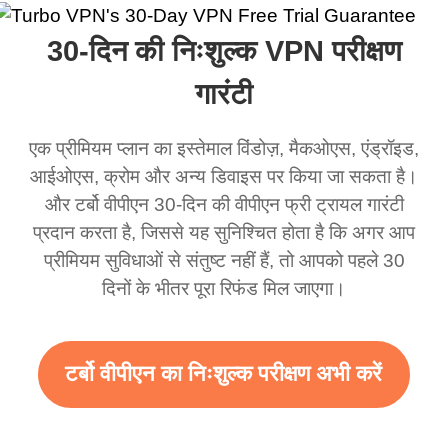
ा और यह सचमुच कहा कि
लेकिन मैं सच में इसे एक
VPN बहुत अच्छा काम करता
एक बढ़िया व
30-दिन की निःशुल्क VPN परीक्षण
एक विभिन्न स्थान पर था।
धोखाधड़ी समझता था लेकिन
है। यह हर जगह और किसी भी
अब जब मैं इसका उपयोग करता
स्थान से जुड़ता है बिना धीमा
गारंटी
हूं तो मैं इस ऐप कितना अच्छा है
होने के। कई मुफ्त नेटवर्क
एक प्रीमियम प्लान का इस्तेमाल विंडोज़, मैकओएस, एंड्रॉइड,
इस पर हैरान हूं और यदि वहाँ
उपलब्ध हैं जिनसे आप स्विच
आईओएस, क्रोम और अन्य डिवाइस पर किया जा सकता है।
विज्ञापन हैं तो मुझे पता है कि यह
कर सकते हैं। आसानी से, मेरा
और टर्बो वीपीएन 30-दिन की वीपीएन फ्री ट्रायल गारंटी
इस अद्भुत VPN का समर्थन
पसंदीदा। सबसे अच्छा हिस्सा,
प्रदान करता है, जिससे यह सुनिश्चित होता है कि अगर आप
करने के लिए है। सच में आपको
मैंने अब तक किसी विज्ञापन को
प्रीमियम सुविधाओं से संतुष्ट नहीं हैं, तो आपको पहले 30
अधिक विज्ञापन देने चाहिए
नहीं देखा है क्योंकि मैं मुफ्त सेवा
दिनों के भीतर पूरा रिफंड मिल जाएगा।
ताकि हमें अधिक दायरा और
का उपयोग कर रहा हूं।
तेज़ WiFi मिल सके लेकिन सच
10/10।
टर्बो वीपीएन का निःशुल्क परीक्षण अभी करें
में जब मैं इसका उपयोग करता हूं
तो WiFi पहले से ही तेज़ है मैं