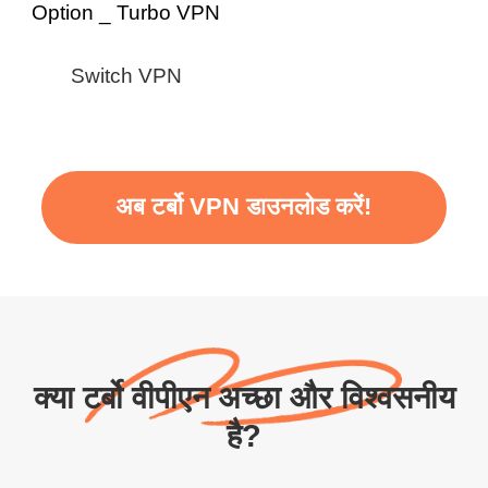
Switch VPN
अब टर्बो VPN डाउनलोड करें!
क्या टर्बो वीपीएन अच्छा और विश्वसनीय
है?