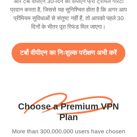
और टर्बो वीपीएन 30-दिन की वीपीएन फ्री ट्रायल गारंटी
इस अद्भुत VPN का समर्थन
पसंदीदा। सबसे अच्छा हिस्सा,
प्रदान करता है, जिससे यह सुनिश्चित होता है कि अगर आप
करने के लिए है। सच में आपको
मैंने अब तक किसी विज्ञापन को
प्रीमियम सुविधाओं से संतुष्ट नहीं हैं, तो आपको पहले 30
अधिक विज्ञापन देने चाहिए
नहीं देखा है क्योंकि मैं मुफ्त सेवा
दिनों के भीतर पूरा रिफंड मिल जाएगा।
ताकि हमें अधिक दायरा और
का उपयोग कर रहा हूं।
तेज़ WiFi मिल सके लेकिन सच
10/10।
टर्बो वीपीएन का निःशुल्क परीक्षण अभी करें
में जब मैं इसका उपयोग करता हूं
तो WiFi पहले से ही तेज़ है मैं
बस धन्यवाद कहना चाहता था
और अच्छा काम जारी रखें।
Choose a Premium VPN
Plan
More than 300,000,000 users have chosen