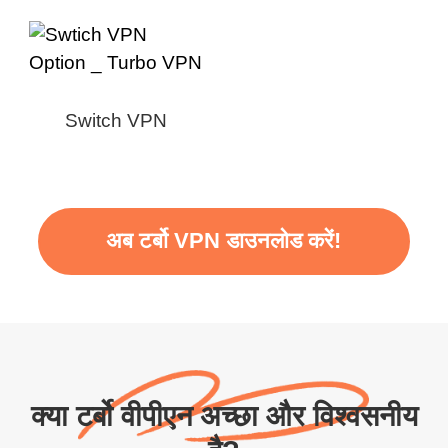
Switch VPN
अब टर्बो VPN डाउनलोड करें!
क्या टर्बो वीपीएन अच्छा और विश्वसनीय