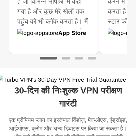
्थान हैं। मैंने प्रीमियम
है जो विभिन्न भाषाओं में कहा
उपयोगकर्ता नहीं हूं लेकिन जब
की जाती है।
करने में बह
और मुझे कह
ा था जिसमें अतिरिक्त
गया है और कुछ मेरे खेलों तक
मैं यात्रा करता हूं, तो मुझे एक
करता है 😊 
सभी दिशाओं 
हैं, बहुत लायक है। मैंने ऐप
पहुंच को भी ब्लॉक करता है। मैं
अच्छा VPN चाहिए जो केवल
स्टार की रेट
इंटरफेस क
रीक्षण किया था ताकि मुझे
बस धन्यवाद कहना चाहता हूं
मुफ्त हो (क्योंकि मैं इसका
ऐप 1000/1
आसान है और 
Google
App Store
Google
ऐप स्टोर
ुनिश्चित हो सके कि यह
अब मैं अपनी सभी संगीत सुन
सीमित समय के लिए ही उपयोग
अपग्रेड करने
Play
Play
कर रहा है। मैंने अपना
सकता हूं और अपने सभी खेल
करता हूं) और जब बात
रहा हूं...अ
ी पता पूछा था जिसके
भी खेल सकता हूं। मुझे सच में
कनेक्शन की आती है, तो मुझे
और उपयोग 
मेरा नेटवर्क था और उसे
नहीं पता था कि VPN क्या है
प्रतिबंधित न करे। Turbo
आवश्यकता 
ा और यह सचमुच कहा कि
लेकिन मैं सच में इसे एक
VPN बहुत अच्छा काम करता
एक बढ़िया व
30-दिन की निःशुल्क VPN परीक्षण
एक विभिन्न स्थान पर था।
धोखाधड़ी समझता था लेकिन
है। यह हर जगह और किसी भी
अब जब मैं इसका उपयोग करता
स्थान से जुड़ता है बिना धीमा
गारंटी
हूं तो मैं इस ऐप कितना अच्छा है
होने के। कई मुफ्त नेटवर्क
एक प्रीमियम प्लान का इस्तेमाल विंडोज़, मैकओएस, एंड्रॉइड,
इस पर हैरान हूं और यदि वहाँ
उपलब्ध हैं जिनसे आप स्विच
आईओएस, क्रोम और अन्य डिवाइस पर किया जा सकता है।
विज्ञापन हैं तो मुझे पता है कि यह
कर सकते हैं। आसानी से, मेरा