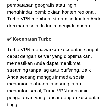
pembatasan geografis atau ingin
menghindari pemblokiran konten regional,
Turbo VPN membuat streaming konten Anda
dari mana saja di dunia menjadi mudah.
✔️
Kecepatan Turbo
Turbo VPN
menawarkan kecepatan
sangat
cepat dengan server yang dioptimalkan,
memastikan Anda dapat menikmati
streaming tanpa lag atau buffering. Baik
Anda sedang menggulir media sosial,
menonton olahraga langsung, atau
menonton serial, Turbo VPN menjamin
pengalaman yang lancar dengan kecepatan
tinggi.