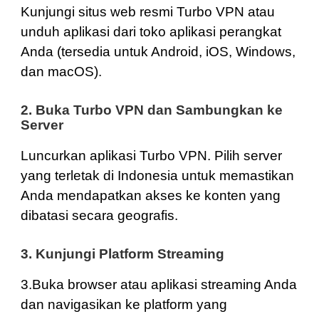
Kunjungi situs
web resmi Turbo VPN
atau
unduh aplikasi dari toko aplikasi perangkat
Anda (tersedia untuk
Android
,
iOS
,
Windows
,
dan
macOS
).
2. Buka Turbo VPN dan Sambungkan ke
Server
Luncurkan aplikasi Turbo VPN. Pilih server
yang terletak di
Indonesia
untuk memastikan
Anda mendapatkan akses ke konten yang
dibatasi secara geografis.
3. Kunjungi Platform Streaming
3.Buka browser atau aplikasi streaming Anda
dan navigasikan ke platform yang