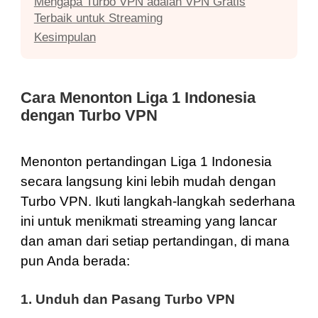
Mengapa Turbo VPN adalah VPN Gratis
Terbaik untuk Streaming
Kesimpulan
Cara Menonton Liga 1 Indonesia
dengan Turbo VPN
Menonton pertandingan Liga 1 Indonesia
secara langsung kini lebih mudah dengan
Turbo VPN. Ikuti langkah-langkah sederhana
ini untuk menikmati streaming yang lancar
dan aman dari setiap pertandingan, di mana
pun Anda berada:
1. Unduh dan Pasang Turbo VPN