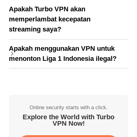
Apakah Turbo VPN akan
memperlambat kecepatan
streaming saya?
Apakah menggunakan VPN untuk
menonton Liga 1 Indonesia ilegal?
Online security starts with a click.
Explore the World with Turbo
VPN Now!