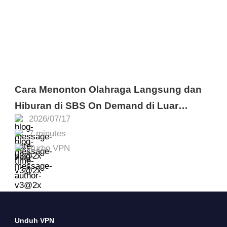
Cara Menonton Olahraga Langsung dan
Hiburan di SBS On Demand di Luar
2026/07/17
Australia
7 minutes
Turbo VPN
Unduh VPN