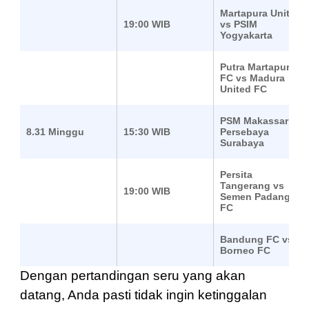
Martapura United
19:00 WIB
vs PSIM
Yogyakarta
Putra Martapura
FC vs Madura
United FC
PSM Makassar vs
8.31
Minggu
15:30 WIB
Persebaya
Surabaya
Persita
Tangerang vs
19:00 WIB
Semen Padang
FC
Bandung FC vs
Borneo FC
Dengan pertandingan seru yang akan
datang, Anda pasti tidak ingin ketinggalan