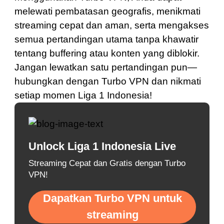
melewati pembatasan geografis, menikmati
streaming cepat dan aman, serta mengakses
semua pertandingan utama tanpa khawatir
tentang buffering atau konten yang diblokir.
Jangan lewatkan satu pertandingan pun—
hubungkan dengan Turbo VPN dan nikmati
setiap momen Liga 1 Indonesia!
Unlock Liga 1 Indonesia Live
Streaming Cepat dan Gratis dengan Turbo
VPN!
Dapatkan Turbo VPN untuk
streaming