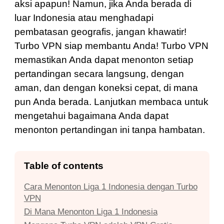
aksi apapun! Namun, jika Anda berada di
luar Indonesia atau menghadapi
pembatasan geografis, jangan khawatir!
Turbo VPN
siap membantu Anda! Turbo VPN
memastikan Anda dapat menonton setiap
pertandingan secara langsung, dengan
aman, dan dengan koneksi cepat, di mana
pun Anda berada. Lanjutkan membaca untuk
mengetahui bagaimana Anda dapat
menonton pertandingan ini tanpa hambatan.
Table of contents
Cara Menonton Liga 1 Indonesia dengan Turbo
VPN
Di Mana Menonton Liga 1 Indonesia