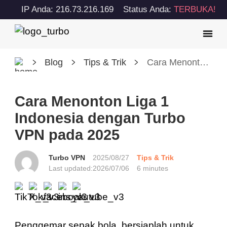
IP Anda: 216.73.216.169
Status Anda:
TERBUKA!
Blog
Tips & Trik
Cara Menonton Liga 1 Indonesia dengan Turbo VPN pada 2025
Cara Menonton Liga 1
Indonesia dengan Turbo
VPN pada 2025
Turbo VPN
2025/08/27
Tips & Trik
Last updated:
2026/07/06
6 minutes
Penggemar sepak bola, bersiaplah untuk