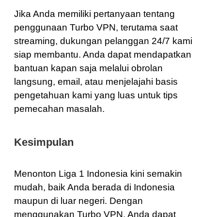
Jika Anda memiliki pertanyaan tentang
penggunaan Turbo VPN, terutama saat
streaming,
dukungan pelanggan 24/7
kami
siap membantu. Anda dapat mendapatkan
bantuan kapan saja melalui obrolan
langsung, email, atau menjelajahi basis
pengetahuan kami yang luas untuk tips
pemecahan masalah.
Kesimpulan
Menonton Liga 1 Indonesia kini semakin
mudah, baik Anda berada di Indonesia
maupun di luar negeri. Dengan
menggunakan
Turbo VPN
, Anda dapat