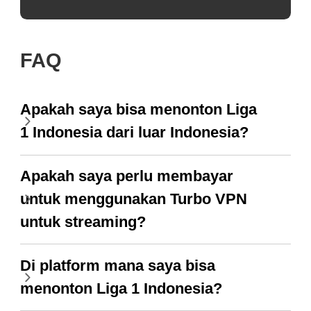
FAQ
Apakah saya bisa menonton Liga
1 Indonesia dari luar Indonesia?
Apakah saya perlu membayar
untuk menggunakan Turbo VPN
untuk streaming?
Di platform mana saya bisa
menonton Liga 1 Indonesia?