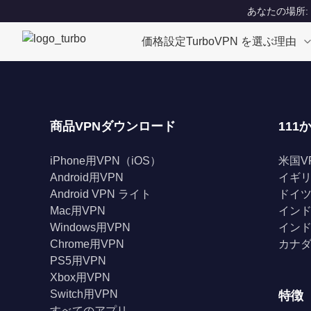
あなたの場所: Un
価格設定
TurboVPN を選ぶ理由
商品VPNダウンロード
111
iPhone用VPN（iOS）
米国V
Android用VPN
イギリ
Android VPN ライト
ドイツ
Mac用VPN
インド
Windows用VPN
インド
Chrome用VPN
カナダ
PS5用VPN
Xbox用VPN
Switch用VPN
特徴
すべてのアプリ