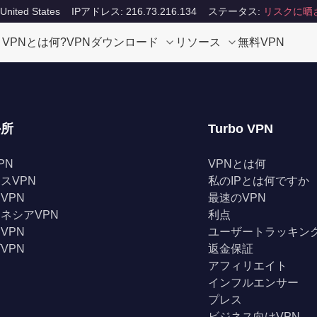
ited States
IPアドレス: 216.73.216.134
ステータス:
リスクに晒
VPNとは何?
VPNダウンロード
リソース
無料VPN
か所
Turbo VPN
PN
VPNとは何
スVPN
私のIPとは何ですか
VPN
最速のVPN
ネシアVPN
利点
VPN
ユーザートラッキン
VPN
返金保証
アフィリエイト
インフルエンサー
プレス
ビジネス向けVPN