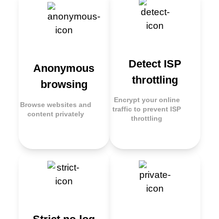
Detect ISP
Anonymous
throttling
browsing
Encrypt your online
Browse websites and
traffic to prevent ISP
content privately
throttling