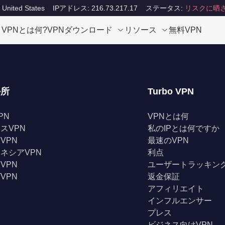
ited States
IPアドレス: 216.73.217.17
ステータス:
リスクに晒
VPNとは何?
VPNダウンロード
リソース
無料VPN
か所
Turbo VPN
PN
VPNとは何
スVPN
私のIPとは何ですか
VPN
最速のVPN
ネシアVPN
利点
VPN
ユーザートラッキン
VPN
返金保証
アフィリエイト
インフルエンサー
プレス
ビジネス向けVPN