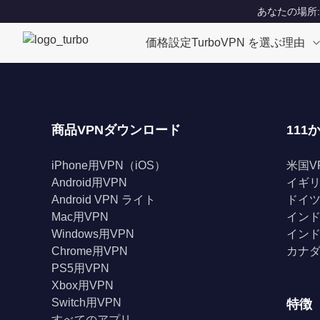
あなたの場所: Un
価格設定
TurboVPN を選ぶ理由
商品VPNダウンロード
111
iPhone用VPN（iOS）
米国V
Android用VPN
イギリ
Android VPN ライト
ドイツ
Mac用VPN
インド
Windows用VPN
インド
Chrome用VPN
カナダ
PS5用VPN
Xbox用VPN
Switch用VPN
特徴
すべてのアプリ