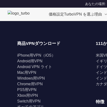
あなたの場所: Un
価格設定
TurboVPN を選ぶ理由
商品VPNダウンロード
111
iPhone用VPN（iOS）
米国V
Android用VPN
イギリ
Android VPN ライト
ドイツ
Mac用VPN
インド
Windows用VPN
インド
Chrome用VPN
カナダ
PS5用VPN
Xbox用VPN
Switch用VPN
特徴
すべてのアプリ