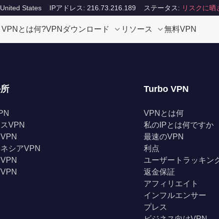
ited States
IPアドレス: 216.73.216.189
ステータス:
リスクに晒
VPNとは何?
VPNダウンロード
リソース
無料VPN
か所
Turbo VPN
PN
VPNとは何
スVPN
私のIPとは何ですか
VPN
最速のVPN
ネシアVPN
利点
VPN
ユーザートラッキン
VPN
返金保証
アフィリエイト
インフルエンサー
プレス
ビジネス向けVPN