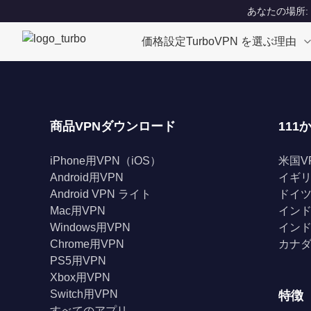
あなたの場所: Un
価格設定
TurboVPN を選ぶ理由
商品VPNダウンロード
111
iPhone用VPN（iOS）
米国V
Android用VPN
イギリ
Android VPN ライト
ドイツ
Mac用VPN
インド
Windows用VPN
インド
Chrome用VPN
カナダ
PS5用VPN
Xbox用VPN
Switch用VPN
特徴
すべてのアプリ