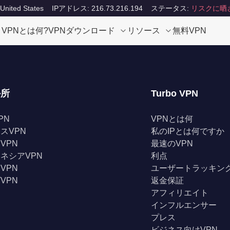
ited States
IPアドレス: 216.73.216.194
ステータス:
リスクに晒
VPNとは何?
VPNダウンロード
リソース
無料VPN
か所
Turbo VPN
PN
VPNとは何
スVPN
私のIPとは何ですか
VPN
最速のVPN
ネシアVPN
利点
VPN
ユーザートラッキン
VPN
返金保証
アフィリエイト
インフルエンサー
プレス
ビジネス向けVPN