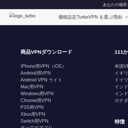
あなたの場所: Un
価格設定
TurboVPN を選ぶ理由
商品VPNダウンロード
111
iPhone用VPN（iOS）
米国V
Android用VPN
イギリ
Android VPN ライト
ドイツ
Mac用VPN
インド
Windows用VPN
インド
Chrome用VPN
カナダ
PS5用VPN
Xbox用VPN
Switch用VPN
特徴
すべてのアプリ