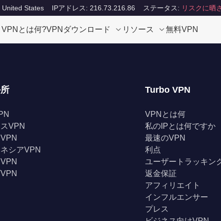
ited States
IPアドレス: 216.73.216.86
ステータス:
リスクに晒
VPNとは何?
VPNダウンロード
リソース
無料VPN
か所
Turbo VPN
PN
VPNとは何
スVPN
私のIPとは何ですか
VPN
最速のVPN
ネシアVPN
利点
VPN
ユーザートラッキン
VPN
返金保証
アフィリエイト
インフルエンサー
プレス
ビジネス向けVPN