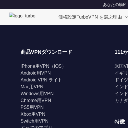
あなたの場所: Un
価格設定
TurboVPN を選ぶ理由
商品VPNダウンロード
111
iPhone用VPN（iOS）
米国V
Android用VPN
イギリ
Android VPN ライト
ドイツ
Mac用VPN
インド
Windows用VPN
インド
Chrome用VPN
カナダ
PS5用VPN
Xbox用VPN
Switch用VPN
特徴
すべてのアプリ