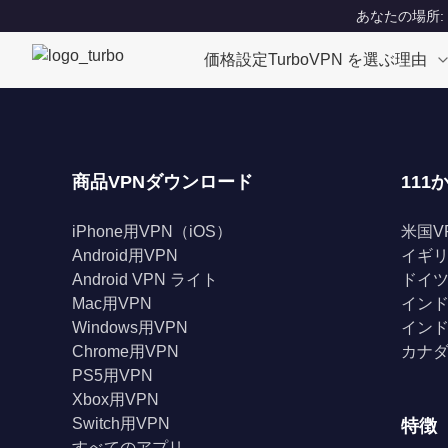
あなたの場所: Un
価格設定
TurboVPN を選ぶ理由
商品VPNダウンロード
111
iPhone用VPN（iOS）
米国V
Android用VPN
イギリ
Android VPN ライト
ドイツ
Mac用VPN
インド
Windows用VPN
インド
Chrome用VPN
カナダ
PS5用VPN
Xbox用VPN
Switch用VPN
特徴
すべてのアプリ