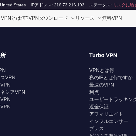
ited States
IPアドレス: 216.73.216.193
ステータス:
リスクに晒
VPNとは何?
VPNダウンロード
リソース
無料VPN
か所
Turbo VPN
PN
VPNとは何
スVPN
私のIPとは何ですか
VPN
最速のVPN
ネシアVPN
利点
VPN
ユーザートラッキン
VPN
返金保証
アフィリエイト
インフルエンサー
プレス
ビジネス向けVPN