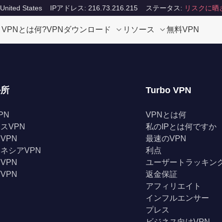
ited States
IPアドレス: 216.73.216.215
ステータス:
リスクに晒
VPNとは何?
VPNダウンロード
リソース
無料VPN
か所
Turbo VPN
PN
VPNとは何
スVPN
私のIPとは何ですか
VPN
最速のVPN
ネシアVPN
利点
VPN
ユーザートラッキン
VPN
返金保証
アフィリエイト
インフルエンサー
プレス
ビジネス向けVPN