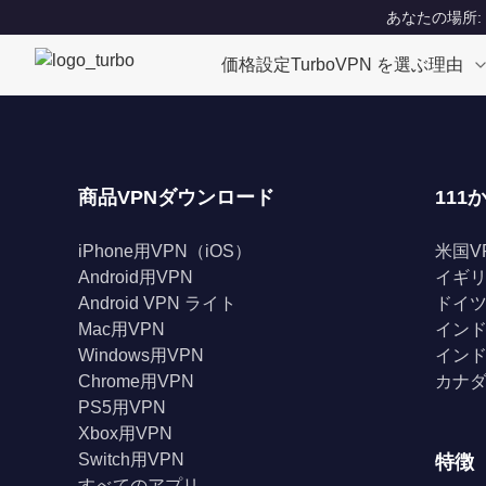
あなたの場所: Un
価格設定
TurboVPN を選ぶ理由
商品VPNダウンロード
111
iPhone用VPN（iOS）
米国V
Android用VPN
イギリ
Android VPN ライト
ドイツ
Mac用VPN
インド
Windows用VPN
インド
Chrome用VPN
カナダ
PS5用VPN
Xbox用VPN
Switch用VPN
特徴
すべてのアプリ