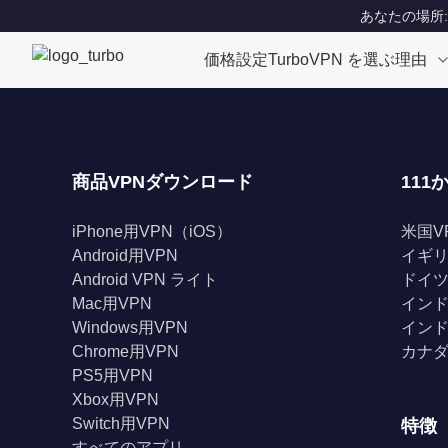
あなたの場所: Un
価格設定
TurboVPN を選ぶ理由
商品VPNダウンロード
111
iPhone用VPN（iOS）
米国V
Android用VPN
イギリ
Android VPN ライト
ドイツ
Mac用VPN
インド
Windows用VPN
インド
Chrome用VPN
カナダ
PS5用VPN
Xbox用VPN
Switch用VPN
特徴
すべてのアプリ