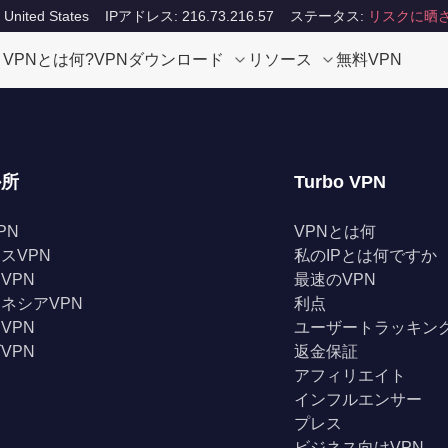
ited States
IPアドレス: 216.73.216.57
ステータス:
リスクに晒
VPNとは何?
VPNダウンロード
リソース
無料VPN
か所
Turbo VPN
PN
VPNとは何
スVPN
私のIPとは何ですか
VPN
最速のVPN
ネシアVPN
利点
VPN
ユーザートラッキン
VPN
返金保証
アフィリエイト
インフルエンサー
プレス
ビジネス向けVPN