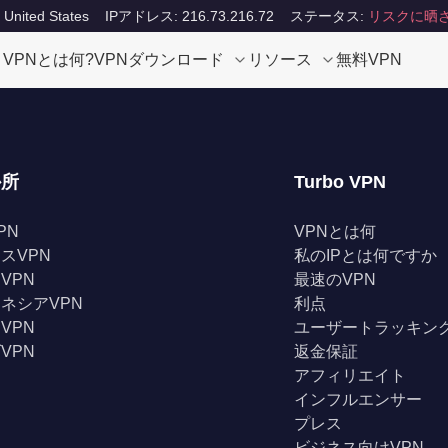
ited States
IPアドレス: 216.73.216.72
ステータス:
リスクに晒
VPNとは何?
VPNダウンロード
リソース
無料VPN
か所
Turbo VPN
PN
VPNとは何
スVPN
私のIPとは何ですか
VPN
最速のVPN
ネシアVPN
利点
VPN
ユーザートラッキン
VPN
返金保証
アフィリエイト
インフルエンサー
プレス
ビジネス向けVPN