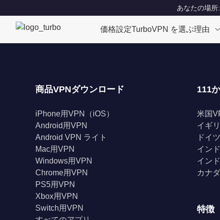
あなたの場所: Un
価格設定
TurboVPN を選ぶ理由
商品VPNダウンロード
111
iPhone用VPN（iOS）
米国V
Android用VPN
イギリ
Android VPN ライト
ドイツ
Mac用VPN
インド
Windows用VPN
インド
Chrome用VPN
カナダ
PS5用VPN
Xbox用VPN
Switch用VPN
特徴
すべてのアプリ