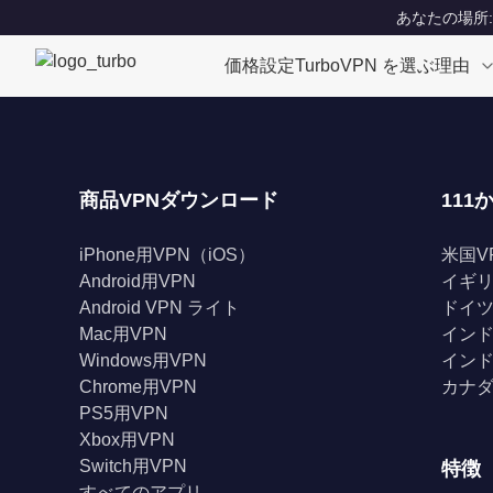
あなたの場所: Un
価格設定
TurboVPN を選ぶ理由
商品VPNダウンロード
111
iPhone用VPN（iOS）
米国V
Android用VPN
イギリ
Android VPN ライト
ドイツ
Mac用VPN
インド
Windows用VPN
インド
Chrome用VPN
カナダ
PS5用VPN
Xbox用VPN
Switch用VPN
特徴
すべてのアプリ