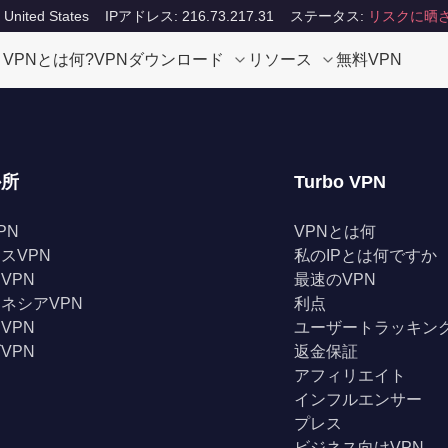
ited States
IPアドレス: 216.73.217.31
ステータス:
リスクに晒
VPNとは何?
VPNダウンロード
リソース
無料VPN
か所
Turbo VPN
PN
VPNとは何
スVPN
私のIPとは何ですか
VPN
最速のVPN
ネシアVPN
利点
VPN
ユーザートラッキン
VPN
返金保証
アフィリエイト
インフルエンサー
プレス
ビジネス向けVPN