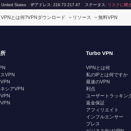
ited States
IPアドレス: 216.73.217.47
ステータス:
リスクに晒
VPNとは何?
VPNダウンロード
リソース
無料VPN
か所
Turbo VPN
PN
VPNとは何
スVPN
私のIPとは何ですか
VPN
最速のVPN
ネシアVPN
利点
VPN
ユーザートラッキン
VPN
返金保証
アフィリエイト
インフルエンサー
プレス
ビジネス向けVPN