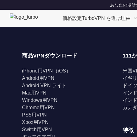
あなたの場所: Un
価格設定
TurboVPN を選ぶ理由
商品VPNダウンロード
111
iPhone用VPN（iOS）
米国V
Android用VPN
イギリ
Android VPN ライト
ドイツ
Mac用VPN
インド
Windows用VPN
インド
Chrome用VPN
カナダ
PS5用VPN
Xbox用VPN
Switch用VPN
特徴
すべてのアプリ