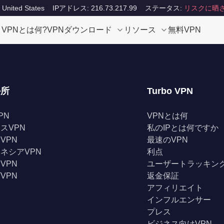
ited States
IPアドレス: 216.73.217.99
ステータス:
リスクに晒
VPNとは何?
VPNダウンロード
リソース
無料VPN
か所
Turbo VPN
PN
VPNとは何
スVPN
私のIPとは何ですか
VPN
最速のVPN
ネシアVPN
利点
VPN
ユーザートラッキン
VPN
返金保証
アフィリエイト
インフルエンサー
プレス
ビジネス向けVPN