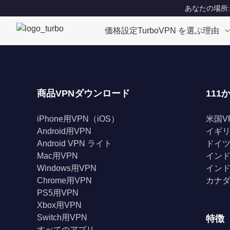
あなたの場所: Un
価格設定
TurboVPN を選ぶ理由
商品VPNダウンロード
111
iPhone用VPN（iOS）
米国V
Android用VPN
イギリ
Android VPN ライト
ドイツ
Mac用VPN
インド
Windows用VPN
インド
Chrome用VPN
カナダ
PS5用VPN
Xbox用VPN
Switch用VPN
特徴
すべてのアプリ