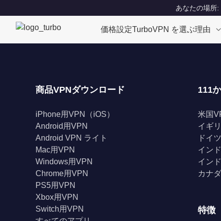
あなたの場所: Un
価格設定
TurboVPN を選ぶ理由
商品VPNダウンロード
111
iPhone用VPN（iOS）
米国V
Android用VPN
イギリ
Android VPN ライト
ドイツ
Mac用VPN
インド
Windows用VPN
インド
Chrome用VPN
カナダ
PS5用VPN
Xbox用VPN
Switch用VPN
特徴
すべてのアプリ