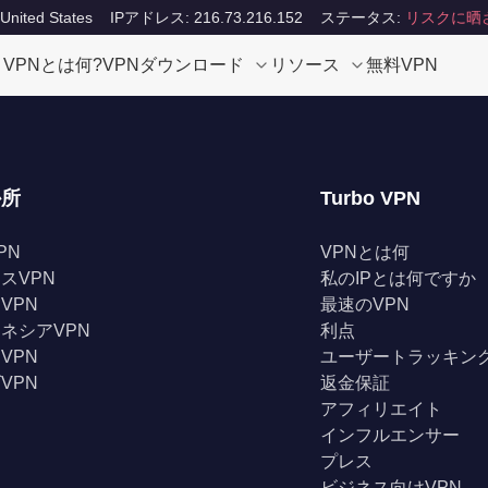
ited States
IPアドレス: 216.73.216.152
ステータス:
リスクに晒
VPNとは何?
VPNダウンロード
リソース
無料VPN
か所
Turbo VPN
PN
VPNとは何
スVPN
私のIPとは何ですか
VPN
最速のVPN
ネシアVPN
利点
VPN
ユーザートラッキン
VPN
返金保証
アフィリエイト
インフルエンサー
プレス
ビジネス向けVPN