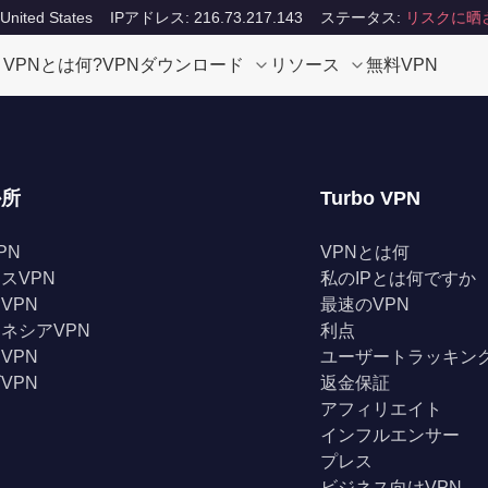
ited States
IPアドレス: 216.73.217.143
ステータス:
リスクに晒
VPNとは何?
VPNダウンロード
リソース
無料VPN
か所
Turbo VPN
PN
VPNとは何
スVPN
私のIPとは何ですか
VPN
最速のVPN
ネシアVPN
利点
VPN
ユーザートラッキン
VPN
返金保証
アフィリエイト
インフルエンサー
プレス
ビジネス向けVPN