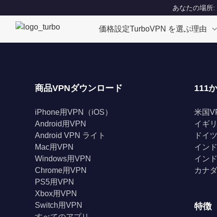
あなたの場所: Un
価格設定
TurboVPN を選ぶ理由
商品VPNダウンロード
111
iPhone用VPN（iOS）
米国V
Android用VPN
イギリ
Android VPN ライト
ドイツ
Mac用VPN
インド
Windows用VPN
インド
Chrome用VPN
カナダ
PS5用VPN
Xbox用VPN
Switch用VPN
特徴
すべてのアプリ