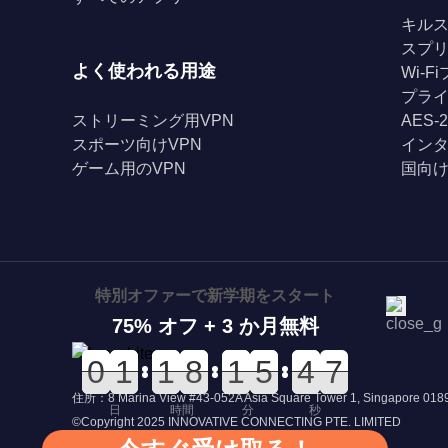
キル
スプ
よく使われる用途
Wi-
プライ
ストリーミング用VPN
AES-
スポーツ向けVPN
イン
ゲーム用のVPN
国向け
特別オファーで新学期をスタート
75% オフ + 3 か月無料
0
0
0
0
0
0
1
1
0
0
1
1
0
0
8
8
0
0
1
1
0
0
5
5
5
5
4
4
7
6
7
住所：8 Marina View #43-052A Asia Square Tower 1, Singapore 01
日
時間
分
秒
©Copyright 2025 INNOVATIVE CONNECTING PTE. LIMITED