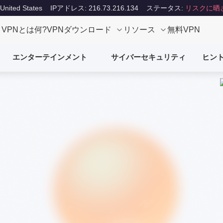
ited States
IPアドレス: 216.73.216.134
ステータス:
リスクに晒
VPNとは何?
VPNダウンロード
リソース
無料VPN
エンターテインメント
サイバーセキュリティ
ヒン