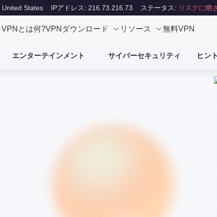
ited States
IPアドレス: 216.73.216.73
ステータス:
リスクに晒
VPNとは何?
VPNダウンロード
リソース
無料VPN
エンターテインメント
サイバーセキュリティ
ヒン