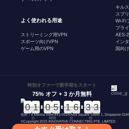
キル
スプ
よく使われる用途
Wi-
プライ
ストリーミング用VPN
AES-
スポーツ向けVPN
イン
ゲーム用のVPN
国向け
特別オファーで新学期をスタート
75% オフ + 3 か月無料
0
0
0
0
0
0
1
1
0
0
0
0
0
0
5
5
0
0
1
1
0
0
6
6
4
4
3
3
3
2
3
住所：8 Marina View #43-052A Asia Square Tower 1, Singapore 01
日
時間
分
秒
©Copyright 2025 INNOVATIVE CONNECTING PTE. LIMITED