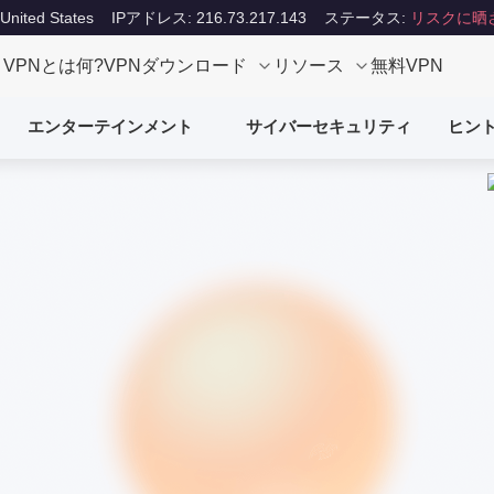
ited States
IPアドレス: 216.73.217.143
ステータス:
リスクに晒
VPNとは何?
VPNダウンロード
リソース
無料VPN
エンターテインメント
サイバーセキュリティ
ヒン