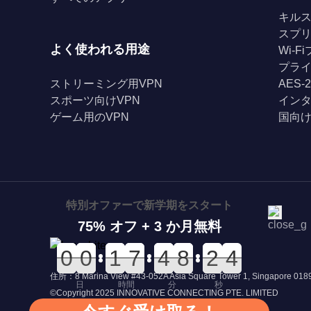
キル
スプ
よく使われる用途
Wi-
プライ
ストリーミング用VPN
AES-
スポーツ向けVPN
イン
ゲーム用のVPN
国向け
特別オファーで新学期をスタート
75% オフ + 3 か月無料
0
0
0
0
0
0
0
0
0
0
1
1
0
0
7
7
0
0
4
4
0
0
8
8
3
3
2
2
4
3
4
住所：8 Marina View #43-052A Asia Square Tower 1, Singapore 01
日
時間
分
秒
©Copyright 2025 INNOVATIVE CONNECTING PTE. LIMITED