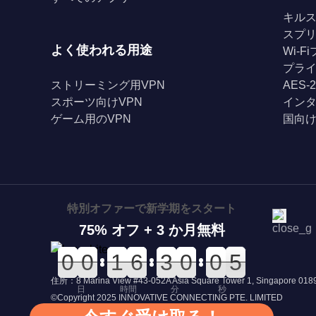
キル
スプ
よく使われる用途
Wi-
プライ
ストリーミング用VPN
AES-
スポーツ向けVPN
イン
ゲーム用のVPN
国向け
特別オファーで新学期をスタート
75% オフ + 3 か月無料
0
0
0
0
0
0
0
0
0
0
1
1
0
0
6
6
0
0
3
3
0
0
0
0
1
1
0
0
5
4
5
住所：8 Marina View #43-052A Asia Square Tower 1, Singapore 01
日
時間
分
秒
©Copyright 2025 INNOVATIVE CONNECTING PTE. LIMITED