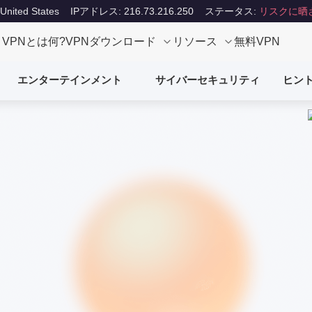
ited States
IPアドレス: 216.73.216.250
ステータス:
リスクに晒
VPNとは何?
VPNダウンロード
リソース
無料VPN
エンターテインメント
サイバーセキュリティ
ヒン