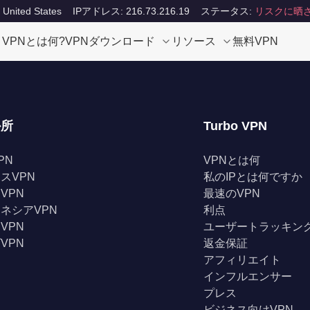
ited States
IPアドレス: 216.73.216.19
ステータス:
リスクに晒
VPNとは何?
VPNダウンロード
リソース
無料VPN
か所
Turbo VPN
PN
VPNとは何
スVPN
私のIPとは何ですか
VPN
最速のVPN
ネシアVPN
利点
VPN
ユーザートラッキン
VPN
返金保証
アフィリエイト
インフルエンサー
プレス
ビジネス向けVPN