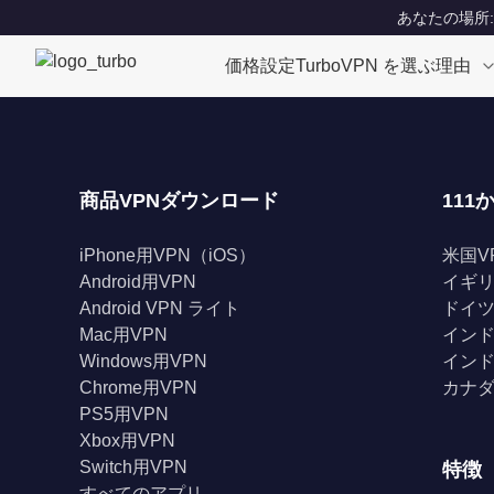
あなたの場所: Un
価格設定
TurboVPN を選ぶ理由
商品VPNダウンロード
111
iPhone用VPN（iOS）
米国V
Android用VPN
イギリ
Android VPN ライト
ドイツ
Mac用VPN
インド
Windows用VPN
インド
Chrome用VPN
カナダ
PS5用VPN
Xbox用VPN
Switch用VPN
特徴
すべてのアプリ