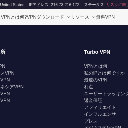
ited States
IPアドレス: 216.73.216.172
ステータス:
リスクに晒
VPNとは何?
VPNダウンロード
リソース
無料VPN
か所
Turbo VPN
PN
VPNとは何
スVPN
私のIPとは何ですか
VPN
最速のVPN
ネシアVPN
利点
VPN
ユーザートラッキン
VPN
返金保証
アフィリエイト
インフルエンサー
プレス
ビジネス向けVPN