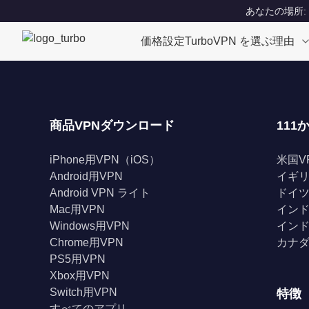
あなたの場所: Un
価格設定
TurboVPN を選ぶ理由
商品VPNダウンロード
111
iPhone用VPN（iOS）
米国V
Android用VPN
イギリ
Android VPN ライト
ドイツ
Mac用VPN
インド
Windows用VPN
インド
Chrome用VPN
カナダ
PS5用VPN
Xbox用VPN
Switch用VPN
特徴
すべてのアプリ