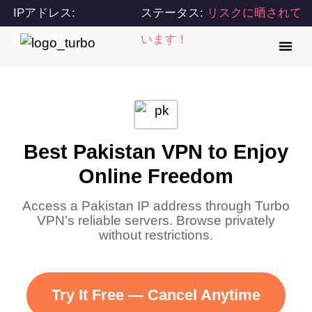
IPアドレス:
ステータス:
リスクに晒されて
216.73.216.11
います！
Best Pakistan VPN to Enjoy
Online Freedom
Access a Pakistan IP address through Turbo
VPN’s reliable servers. Browse privately
without restrictions.
Try It Free — Cancel Anytime