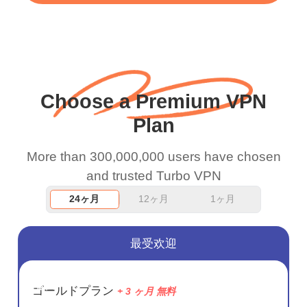
WiFi is already fast
when I use this I just
wanted to say thank you
and keep up the good
Choose a Premium VPN
work.
Plan
More than 300,000,000 users have chosen
and trusted Turbo VPN
24ヶ月
12ヶ月
1ヶ月
最受欢迎
節約
ゴールドプラン
+ 3 ヶ月 無料
72%