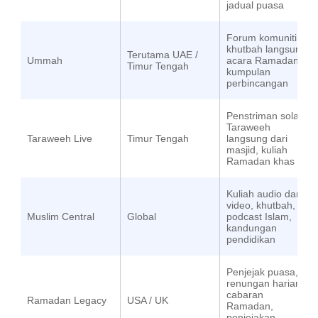
jadual puasa
Forum komuniti,
khutbah langsung,
Terutama UAE /
Ummah
acara Ramadan,
Timur Tengah
kumpulan
perbincangan
Penstriman solat
Taraweeh
Taraweeh Live
Timur Tengah
langsung dari
masjid, kuliah
Ramadan khas
Kuliah audio dan
video, khutbah,
Muslim Central
Global
podcast Islam,
kandungan
pendidikan
Penjejak puasa,
renungan harian,
cabaran
Ramadan Legacy
USA / UK
Ramadan,
penjejakan