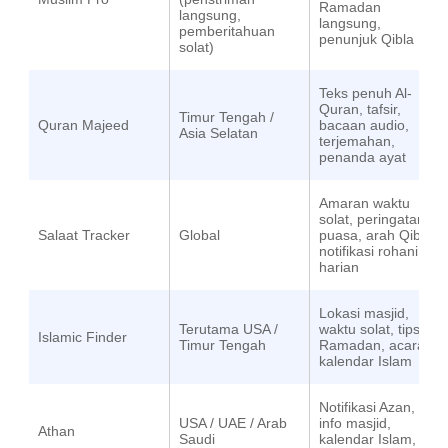
Ramadan
langsung,
langsung,
pemberitahuan
penunjuk Qibla
solat)
Teks penuh Al-
Quran, tafsir,
Timur Tengah /
Quran Majeed
bacaan audio,
Asia Selatan
terjemahan,
penanda ayat
Amaran waktu
solat, peringatan
Salaat Tracker
Global
puasa, arah Qibla,
notifikasi rohani
harian
Lokasi masjid,
Terutama USA /
waktu solat, tips
Islamic Finder
Timur Tengah
Ramadan, acara
kalendar Islam
Notifikasi Azan,
USA / UAE / Arab
info masjid,
Athan
Saudi
kalendar Islam,