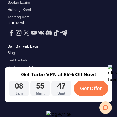
Soalan Lazim
Hubungi Kami
Tentang Kami
Ikut kami
Dan Banyak Lagi
Blog
Kad Hadiah
Keutamaan Kuki
Get Turbo VPN at 65% Off Now!
Dasar Privasi
Syarat Perkhidmatan
08
55
46
Get Offer
Jam
Minit
Saat