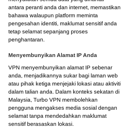
antara peranti anda dan internet, memastikan
bahawa walaupun platform meminta
pengesahan identiti, maklumat sensitif anda
tetap selamat sepanjang proses
penghantaran.
Menyembunyikan Alamat IP Anda
VPN menyembunyikan alamat IP sebenar
anda, menjadikannya sukar bagi laman web
atau pihak ketiga menjejaki lokasi atau aktiviti
dalam talian anda. Dalam konteks sekatan di
Malaysia, Turbo VPN membolehkan
pengguna mengakses media sosial dengan
selamat tanpa mendedahkan maklumat
sensitif berasaskan lokasi.