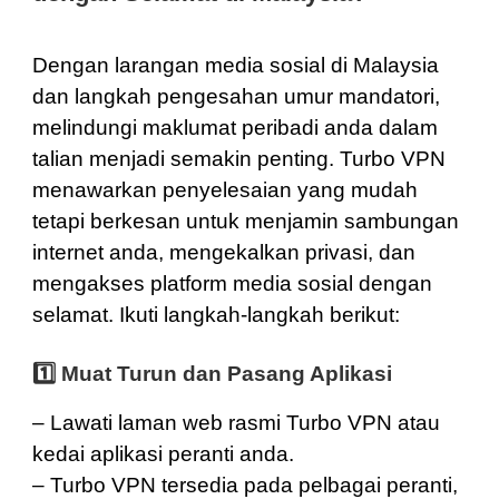
Dengan larangan media sosial di Malaysia
dan langkah pengesahan umur mandatori,
melindungi maklumat peribadi anda dalam
talian menjadi semakin penting. Turbo VPN
menawarkan penyelesaian yang mudah
tetapi berkesan untuk menjamin sambungan
internet anda, mengekalkan privasi, dan
mengakses platform media sosial dengan
selamat. Ikuti langkah-langkah berikut:
1️⃣ Muat Turun dan Pasang Aplikasi
– Lawati laman web rasmi Turbo VPN atau
kedai aplikasi peranti anda.
– Turbo VPN tersedia pada pelbagai peranti,