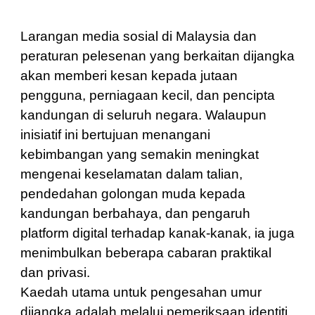
Larangan media sosial di Malaysia dan
peraturan pelesenan yang berkaitan dijangka
akan memberi kesan kepada jutaan
pengguna, perniagaan kecil, dan pencipta
kandungan di seluruh negara. Walaupun
inisiatif ini bertujuan menangani
kebimbangan yang semakin meningkat
mengenai keselamatan dalam talian,
pendedahan golongan muda kepada
kandungan berbahaya, dan pengaruh
platform digital terhadap kanak-kanak, ia juga
menimbulkan beberapa cabaran praktikal
dan privasi.
Kaedah utama untuk pengesahan umur
dijangka adalah melalui pemeriksaan identiti