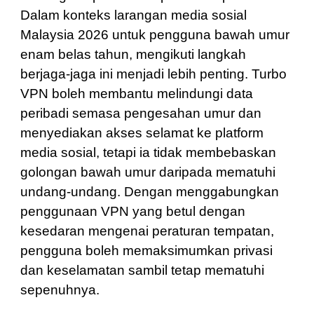
Dalam konteks larangan media sosial
Malaysia 2026 untuk pengguna bawah umur
enam belas tahun, mengikuti langkah
berjaga-jaga ini menjadi lebih penting. Turbo
VPN boleh membantu melindungi data
peribadi semasa pengesahan umur dan
menyediakan akses selamat ke platform
media sosial, tetapi ia tidak membebaskan
golongan bawah umur daripada mematuhi
undang-undang. Dengan menggabungkan
penggunaan VPN yang betul dengan
kesedaran mengenai peraturan tempatan,
pengguna boleh memaksimumkan privasi
dan keselamatan sambil tetap mematuhi
sepenuhnya.