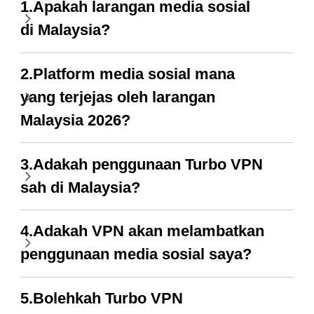
1.Apakah larangan media sosial
di Malaysia?
2.Platform media sosial mana
yang terjejas oleh larangan
Malaysia 2026?
3.Adakah penggunaan Turbo VPN
sah di Malaysia?
4.Adakah VPN akan melambatkan
penggunaan media sosial saya?
5.Bolehkah Turbo VPN