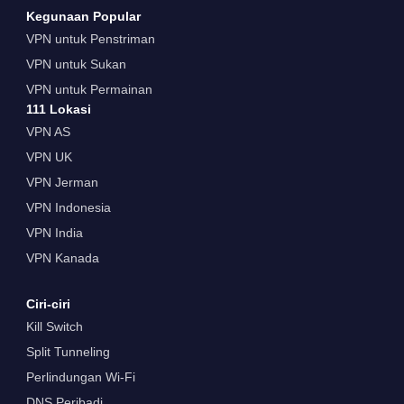
Kegunaan Popular
VPN untuk Penstriman
VPN untuk Sukan
VPN untuk Permainan
111 Lokasi
VPN AS
VPN UK
VPN Jerman
VPN Indonesia
VPN India
VPN Kanada
Ciri-ciri
Kill Switch
Split Tunneling
Perlindungan Wi-Fi
DNS Peribadi