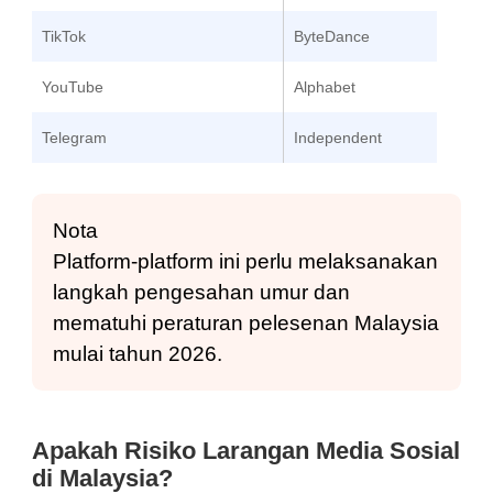
TikTok
ByteDance
YouTube
Alphabet
Telegram
Independent
Nota
Platform-platform ini perlu melaksanakan
langkah pengesahan umur dan
mematuhi peraturan pelesenan Malaysia
mulai tahun 2026.
Apakah Risiko Larangan Media Sosial
di Malaysia?