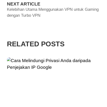
NEXT ARTICLE
Kelebihan Utama Menggunakan VPN untuk Gaming
dengan Turbo VPN
RELATED POSTS