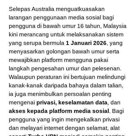
Selepas Australia menguatkuasakan
larangan penggunaan media sosial bagi
pengguna di bawah umur 16 tahun, Malaysia
kini merancang untuk melaksanakan sistem
yang serupa bermula
1 Januari 2026
, yang
menyasarkan golongan bawah umur serta
mewajibkan platform mengguna pakai
langkah pengesahan umur dan pelesenan.
Walaupun peraturan ini bertujuan melindungi
kanak-kanak daripada bahaya dalam talian,
ia juga menimbulkan persoalan penting
mengenai
privasi, keselamatan data
, dan
akses kepada platform media sosial
. Bagi
pengguna yang ingin mengekalkan privasi
dan melayari internet dengan selamat, alat