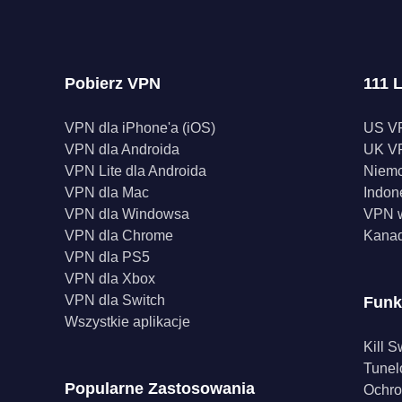
sposób działania
Pobierz VPN
111 L
VPN dla iPhone'a (iOS)
US V
VPN dla Androida
UK V
VPN Lite dla Androida
Niem
VPN dla Mac
Indon
VPN dla Windowsa
VPN w
VPN dla Chrome
Kana
VPN dla PS5
VPN dla Xbox
VPN dla Switch
Funk
Wszystkie aplikacje
Kill S
Tunel
Popularne Zastosowania
Ochro