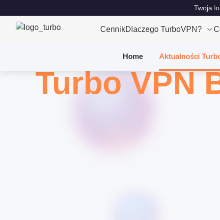
Twoja lo
Cennik
Dlaczego TurboVPN?
C
Home
Aktualności Turb
Turbo VPN 