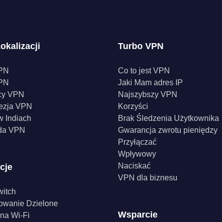
adresem IP VPN
okalizacji
Turbo VPN
PN
Co to jest VPN
PN
Jaki Mam adres IP
cy VPN
Najszybszy VPN
ezja VPN
Korzyści
 Indiach
Brak Śledzenia Użytkownika
da VPN
Gwarancja zwrotu pieniędzy
Przyłączać
Wpływowy
Naciskać
cje
VPN dla biznesu
witch
owanie Dzielone
Wsparcie
na Wi-Fi