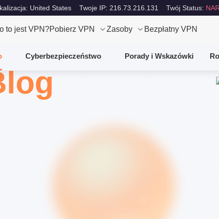
kalizacja: United States
Twoje IP: 216.73.216.131
Twój Status:
NAR
o to jest VPN?
Pobierz VPN
Zasoby
Bezpłatny VPN
o
Cyberbezpieczeństwo
Porady i Wskazówki
Ro
Blog