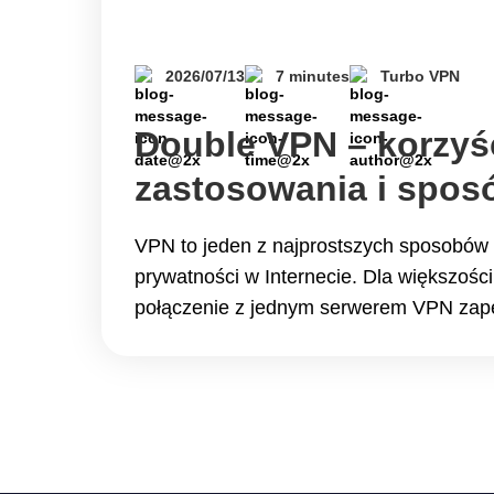
2026/07/13
7 minutes
Turbo VPN
Double VPN – korzyśc
zastosowania i sposó
VPN to jeden z najprostszych sposobów
prywatności w Internecie. Dla większośc
połączenie z jednym serwerem VPN zap
poziom bezpieczeństwa podczas codzie
stron.Jeśli jednak często korzystasz z pu
podróżujesz za granicę lub pracujesz z 
możesz potrzebować dodatkowej warstw
wtedy warto skorzystać z Double VPN, z
Continue reading Double VPN – korzyści