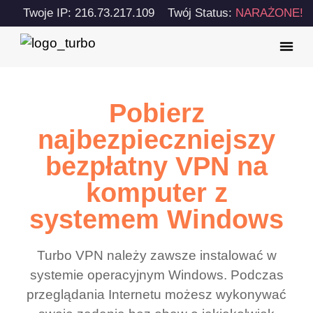
Twoje IP: 216.73.217.109
Twój Status:
NARAŻONE!
Pobierz
najbezpieczniejszy
bezpłatny VPN na
komputer z
systemem Windows
Turbo VPN należy zawsze instalować w
systemie operacyjnym Windows. Podczas
przeglądania Internetu możesz wykonywać