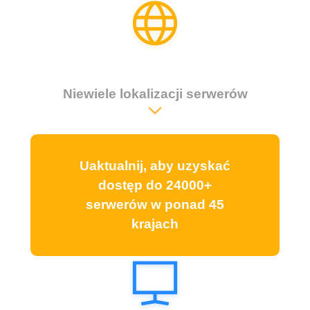
Niewiele lokalizacji serwerów
Uaktualnij, aby uzyskać
dostęp do 24000+
serwerów w ponad 45
krajach