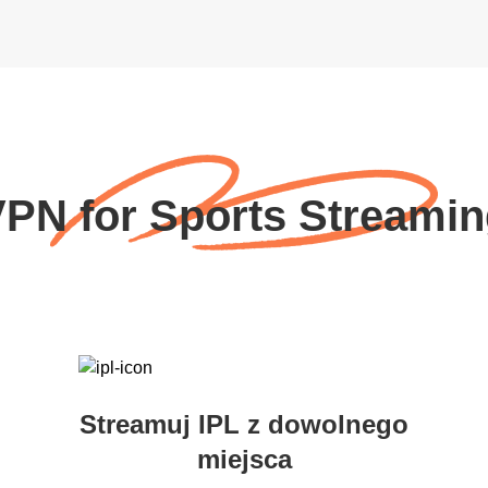
PN for Sports Streami
Streamuj IPL z dowolnego
miejsca