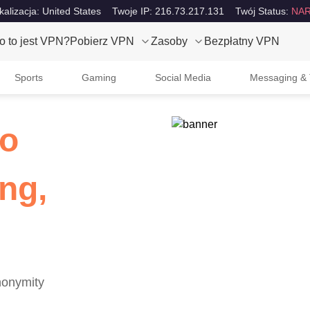
kalizacja: United States
Twoje IP: 216.73.217.131
Twój Status:
NAR
o to jest VPN?
Pobierz VPN
Zasoby
Bezpłatny VPN
Sports
Gaming
Social Media
Messaging & 
to
ng,
nonymity