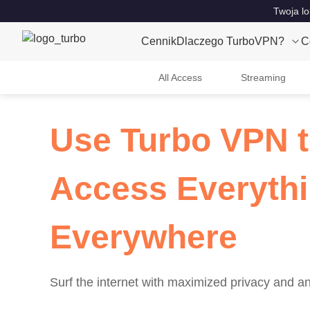
Twoja lo
Cennik
Dlaczego TurboVPN?
C
All Access
Streaming
Use Turbo VPN 
Access Everythi
Everywhere
Surf the internet with maximized privacy and a