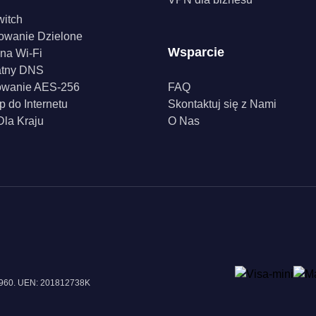
witch
owanie Dzielone
Wsparcie
na Wi-Fi
atny DNS
owanie AES-256
FAQ
p do Internetu
Skontaktuj się z Nami
la Kraju
O Nas
18960. UEN: 201812738K