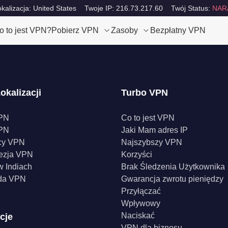
okalizacja: United States
Twoje IP: 216.73.217.60
Twój Status:
NAR
o to jest VPN?
Pobierz VPN
Zasoby
Bezpłatny VPN
okalizacji
Turbo VPN
PN
Co to jest VPN
PN
Jaki Mam adres IP
cy VPN
Najszybszy VPN
ezja VPN
Korzyści
 Indiach
Brak Śledzenia Użytkownika
da VPN
Gwarancja zwrotu pieniędzy
Przyłączać
Wpływowy
Naciskać
cje
VPN dla biznesu