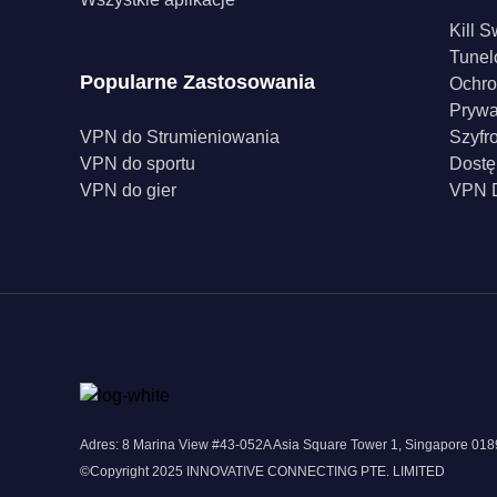
Kill S
Tunel
Popularne Zastosowania
Ochro
Pryw
VPN do Strumieniowania
Szyfr
VPN do sportu
Dostę
VPN do gier
VPN D
Adres: 8 Marina View #43-052A Asia Square Tower 1, Singapore 0
©Copyright 2025 INNOVATIVE CONNECTING PTE. LIMITED