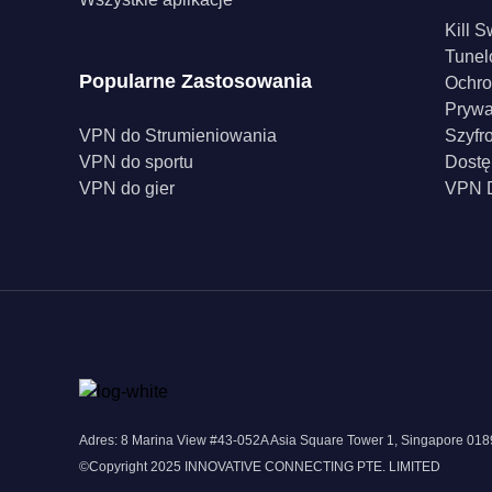
Kill S
Tunel
Popularne Zastosowania
Ochro
Pryw
VPN do Strumieniowania
Szyfr
VPN do sportu
Dostę
VPN do gier
VPN D
Adres: 8 Marina View #43-052A Asia Square Tower 1, Singapore 0
©Copyright 2025 INNOVATIVE CONNECTING PTE. LIMITED