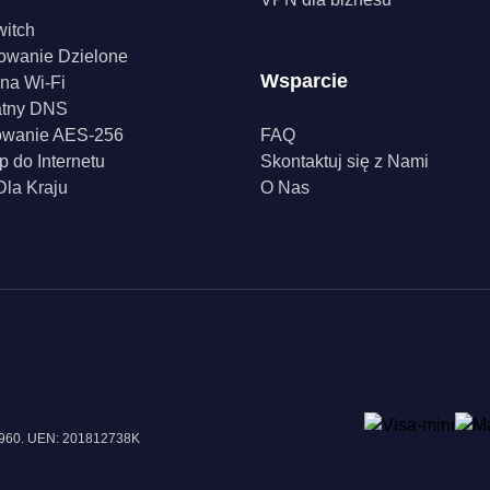
witch
owanie Dzielone
Wsparcie
na Wi-Fi
atny DNS
owanie AES-256
FAQ
p do Internetu
Skontaktuj się z Nami
la Kraju
O Nas
18960. UEN: 201812738K