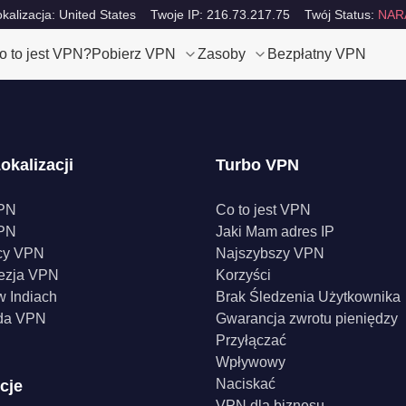
okalizacja: United States
Twoje IP: 216.73.217.75
Twój Status:
NAR
o to jest VPN?
Pobierz VPN
Zasoby
Bezpłatny VPN
okalizacji
Turbo VPN
PN
Co to jest VPN
PN
Jaki Mam adres IP
cy VPN
Najszybszy VPN
ezja VPN
Korzyści
 Indiach
Brak Śledzenia Użytkownika
da VPN
Gwarancja zwrotu pieniędzy
Przyłączać
Wpływowy
Naciskać
cje
VPN dla biznesu