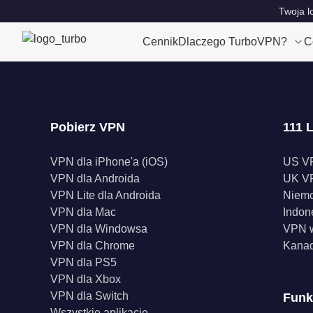
Twoja l
Cennik
Dlaczego TurboVPN?
C
Pobierz VPN
111 L
VPN dla iPhone'a (iOS)
US V
VPN dla Androida
UK V
VPN Lite dla Androida
Niem
VPN dla Mac
Indon
VPN dla Windowsa
VPN w
VPN dla Chrome
Kana
VPN dla PS5
VPN dla Xbox
VPN dla Switch
Funk
Wszystkie aplikacje