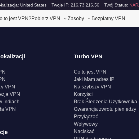
okalizacja: United States
Twoje IP: 216.73.216.56
Twój Status:
NAR
o to jest VPN?
Pobierz VPN
Zasoby
Bezpłatny VPN
okalizacji
Turbo VPN
PN
Co to jest VPN
PN
Jaki Mam adres IP
cy VPN
Najszybszy VPN
ezja VPN
Korzyści
 Indiach
Brak Śledzenia Użytkownika
da VPN
Gwarancja zwrotu pieniędzy
Przyłączać
Wpływowy
Naciskać
cje
VPN dla biznesu