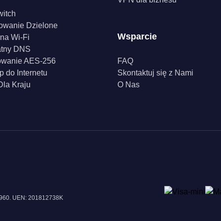
witch
owanie Dzielone
Wsparcie
na Wi-Fi
atny DNS
owanie AES-256
FAQ
p do Internetu
Skontaktuj się z Nami
la Kraju
O Nas
18960. UEN: 201812738K