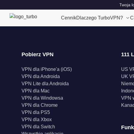
Twoja l
Cennik
Dlaczego TurboVPN?
C
Pobierz VPN
111 L
VPN dla iPhone'a (iOS)
US V
VPN dla Androida
UK V
VPN Lite dla Androida
Niem
VPN dla Mac
Indon
VPN dla Windowsa
VPN w
VPN dla Chrome
Kana
VPN dla PS5
VPN dla Xbox
VPN dla Switch
Funk
Wszystkie aplikacje