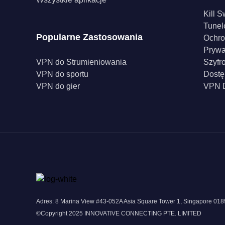
Kill S
Tunel
Popularne Zastosowania
Ochro
Pryw
VPN do Strumieniowania
Szyfr
VPN do sportu
Dostę
VPN do gier
VPN D
Adres: 8 Marina View #43-052A Asia Square Tower 1, Singapore 0
©Copyright 2025 INNOVATIVE CONNECTING PTE. LIMITED