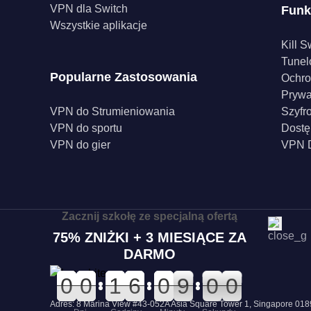
VPN dla Switch
Funk
Wszystkie aplikacje
Kill S
Tunel
Popularne Zastosowania
Ochro
Pryw
VPN do Strumieniowania
Szyfr
VPN do sportu
Dostę
VPN do gier
VPN D
Zacznij szkołę ze specjalną ofertą
75% ZNIŻKI + 3 MIESIĄCE ZA
DARMO
0
0
0
0
0
0
0
0
0
0
1
1
0
0
6
6
0
0
0
0
9
8
0
5
0
9
9
0
0
Adres: 8 Marina View #43-052A Asia Square Tower 1, Singapore 0