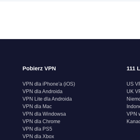
Pobierz VPN
111 L
VPN dla iPhone'a (iOS)
US V
VPN dla Androida
UK V
VPN Lite dla Androida
Niem
VPN dla Mac
Indon
VPN dla Windowsa
VPN w
VPN dla Chrome
Kana
VPN dla PS5
VPN dla Xbox