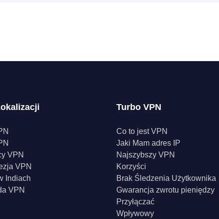
okalizacji
Turbo VPN
PN
Co to jest VPN
PN
Jaki Mam adres IP
cy VPN
Najszybszy VPN
ezja VPN
Korzyści
 Indiach
Brak Śledzenia Użytkownika
da VPN
Gwarancja zwrotu pieniędzy
Przyłączać
Wpływowy