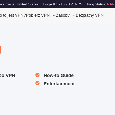
okalizacja: United States
Twoje IP: 216.73.216.75
Twój Status:
NAR
o to jest VPN?
Pobierz VPN
Zasoby
Bezpłatny VPN
g
rbo VPN
How-to Guide
Entertainment