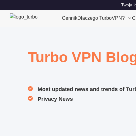
Twoja l
Cennik
Dlaczego TurboVPN?
C
Turbo VPN Blo
Most updated news and trends of Tu
Privacy News