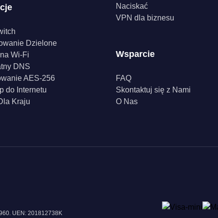
Naciskać
cje
VPN dla biznesu
witch
owanie Dzielone
Wsparcie
na Wi-Fi
atny DNS
owanie AES-256
FAQ
p do Internetu
Skontaktuj się z Nami
la Kraju
O Nas
18960. UEN: 201812738K