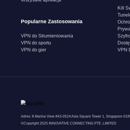
Kill S
Tunel
Popularne Zastosowania
Ochro
Pryw
VPN do Strumieniowania
Szyfr
VPN do sportu
Dostę
VPN do gier
VPN D
Adres: 8 Marina View #43-052A Asia Square Tower 1, Singapore 0
©Copyright 2025 INNOVATIVE CONNECTING PTE. LIMITED