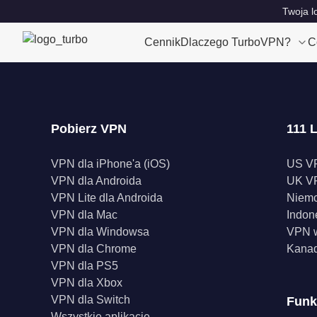
Twoja l
Cennik
Dlaczego TurboVPN?
C
Pobierz VPN
111 L
VPN dla iPhone'a (iOS)
US V
VPN dla Androida
UK V
VPN Lite dla Androida
Niem
VPN dla Mac
Indon
VPN dla Windowsa
VPN w
VPN dla Chrome
Kana
VPN dla PS5
VPN dla Xbox
VPN dla Switch
Funk
Wszystkie aplikacje