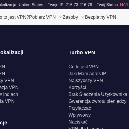
okalizacja: United States
Twoje IP: 216.73.216.76
Twój Status:
NAR
o to jest VPN?
Pobierz VPN
Zasoby
Bezpłatny VPN
okalizacji
Turbo VPN
PN
Co to jest VPN
PN
Jaki Mam adres IP
cy VPN
Najszybszy VPN
ezja VPN
Korzyści
 Indiach
Brak Śledzenia Użytkownika
da VPN
Gwarancja zwrotu pieniędzy
Przyłączać
Wpływowy
Naciskać
cje
VPN dla biznesu