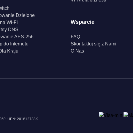
witch
owanie Dzielone
Wsparcie
na Wi-Fi
atny DNS
owanie AES-256
FAQ
p do Internetu
Skontaktuj się z Nami
la Kraju
O Nas
18960. UEN: 201812738K