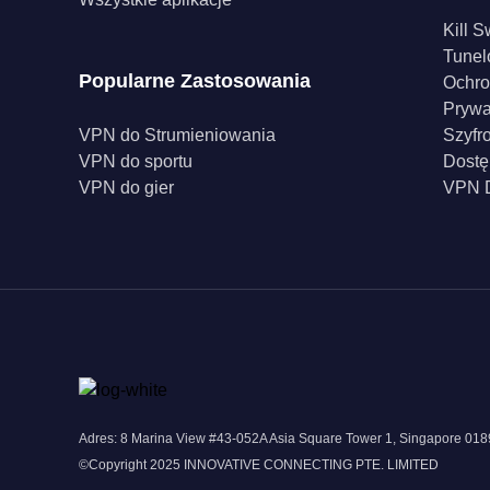
Kill S
Tunel
Popularne Zastosowania
Ochro
Pryw
VPN do Strumieniowania
Szyfr
VPN do sportu
Dostę
VPN do gier
VPN D
Adres: 8 Marina View #43-052A Asia Square Tower 1, Singapore 0
©Copyright 2025 INNOVATIVE CONNECTING PTE. LIMITED