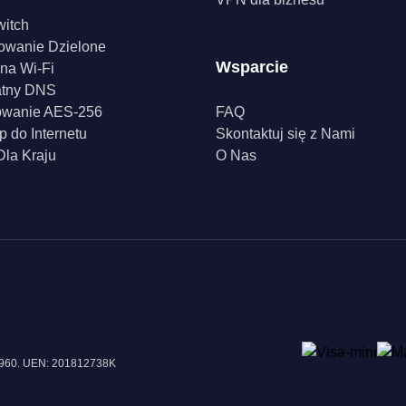
witch
owanie Dzielone
Wsparcie
na Wi-Fi
atny DNS
owanie AES-256
FAQ
p do Internetu
Skontaktuj się z Nami
la Kraju
O Nas
18960. UEN: 201812738K