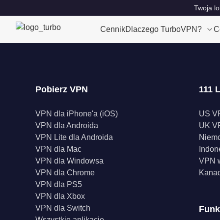
Twoja lo
Cennik
Dlaczego TurboVPN?
C
Pobierz VPN
111 L
VPN dla iPhone'a (iOS)
US V
VPN dla Androida
UK V
VPN Lite dla Androida
Niem
VPN dla Mac
Indon
VPN dla Windowsa
VPN w
VPN dla Chrome
Kana
VPN dla PS5
VPN dla Xbox
VPN dla Switch
Funk
Wszystkie aplikacje