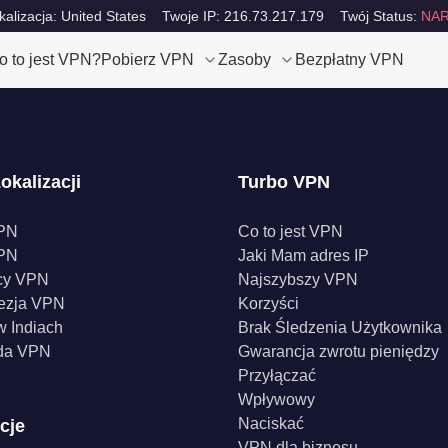
kalizacja: United States
Twoje IP: 216.73.217.179
Twój Status:
NAR
o to jest VPN?
Pobierz VPN
Zasoby
Bezpłatny VPN
okalizacji
Turbo VPN
PN
Co to jest VPN
PN
Jaki Mam adres IP
cy VPN
Najszybszy VPN
ezja VPN
Korzyści
 Indiach
Brak Śledzenia Użytkownika
da VPN
Gwarancja zwrotu pieniędzy
Przyłączać
Wpływowy
Naciskać
cje
VPN dla biznesu