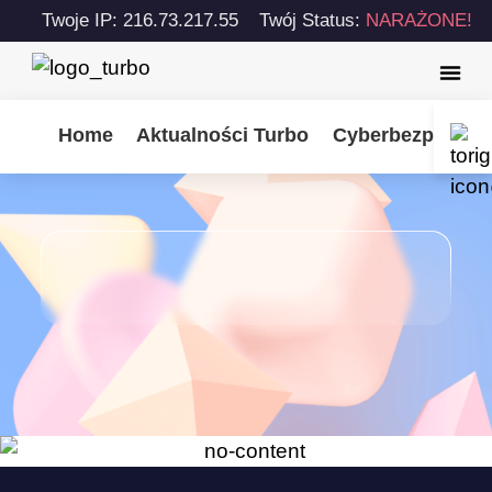
Twoje IP: 216.73.217.55
Twój Status:
NARAŻONE!
Home
Aktualności Turbo
Cyberbezpiecze