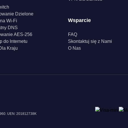
witch
owanie Dzielone
Wsparcie
na Wi-Fi
atny DNS
owanie AES-256
FAQ
p do Internetu
Skontaktuj się z Nami
la Kraju
O Nas
18960. UEN: 201812738K