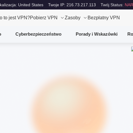
kalizacja: United States
Twoje IP: 216.73.217.113
Twój Status:
NAR
o to jest VPN?
Pobierz VPN
Zasoby
Bezpłatny VPN
o
Cyberbezpieczeństwo
Porady i Wskazówki
Ro