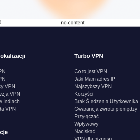
okalizacji
Turbo VPN
PN
Co to jest VPN
PN
Jaki Mam adres IP
cy VPN
Najszybszy VPN
ezja VPN
Korzyści
 Indiach
Brak Śledzenia Użytkownika
da VPN
Gwarancja zwrotu pieniędzy
Przyłączać
Wpływowy
Naciskać
cje
VPN dla biznesu