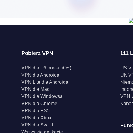
Pobierz VPN
111 L
VPN dla iPhone'a (iOS)
US V
VPN dla Androida
UK V
VPN Lite dla Androida
Niem
VPN dla Mac
Indon
VPN dla Windowsa
VPN w
VPN dla Chrome
Kana
VPN dla PS5
VPN dla Xbox
VPN dla Switch
Funk
Wszystkie aplikacje