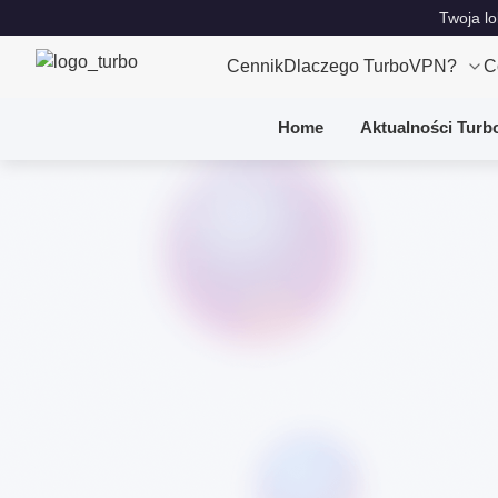
Twoja lo
Cennik
Dlaczego TurboVPN?
C
Home
Aktualności Turb