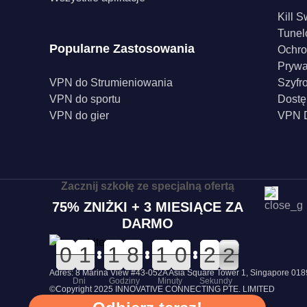
Kill S
Tunel
Popularne Zastosowania
Ochro
Pryw
VPN do Strumieniowania
Szyfr
VPN do sportu
Dostę
VPN do gier
VPN D
Zacznij szkołę ze specjalną ofertą
75% ZNIŻKI + 3 MIESIĄCE ZA
DARMO
0
0
0
0
0
0
1
1
0
0
1
1
0
0
8
8
0
0
1
1
0
0
0
0
3
3
2
2
2
1
Adres: 8 Marina View #43-052A Asia Square Tower 1, Singapore 0
Dni
Godziny
Minuty
Sekundy
©Copyright 2025 INNOVATIVE CONNECTING PTE. LIMITED