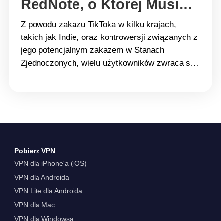
RedNote, o Której Musisz
Wiedzieć
Z powodu zakazu TikToka w kilku krajach,
takich jak Indie, oraz kontrowersji związanych z
jego potencjalnym zakazem w Stanach
Zjednoczonych, wielu użytkowników zwraca się
ku alternatywnym aplikacjom, aby dzielić się
swoimi treściami, odkrywać trendy i łączyć z
innymi. Jedną z aplikacji, która zyskuje na
popularności, jest RedNote, międzynarodowa
wersja &#8220;Xiaohongshu 小红书&#8221;,
znanej chińskiej platformy mediów&hellip;
Pobierz VPN
Continue reading Zakaz TikToka? Oto
VPN dla iPhone'a (iOS)
Najgorętsza Alternatywa, RedNote, o Której
VPN dla Androida
Musisz Wiedzieć
VPN Lite dla Androida
VPN dla Mac
VPN dla Windowsa