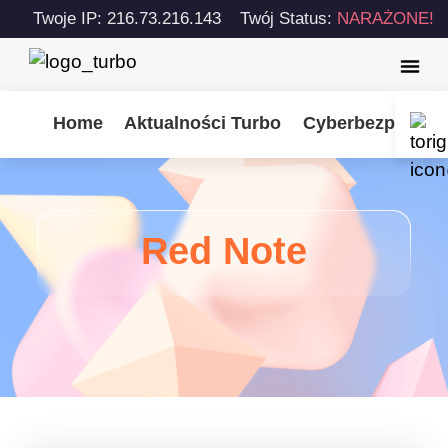
Twoje IP: 216.73.216.143
Twój Status:
NARAŻONE!
Home
Aktualności Turbo
Cyberbezpiecze
Red Note