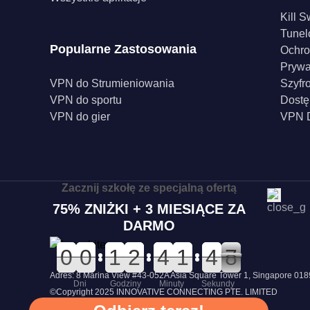
Kill S
Tunel
Popularne Zastosowania
Ochro
Pryw
VPN do Strumieniowania
Szyfr
VPN do sportu
Dostę
VPN do gier
VPN D
Zacznij szkołę ze specjalną ofertą
75% ZNIŻKI + 3 MIESIĄCE ZA
DARMO
0
0
0
0
0
0
0
0
0
0
1
1
0
0
2
2
0
0
4
4
2
2
1
1
5
5
4
4
8
7
7
Adres: 8 Marina View #43-052A Asia Square Tower 1, Singapore 0
Dni
Godziny
Minuty
Sekundy
©Copyright 2025 INNOVATIVE CONNECTING PTE. LIMITED