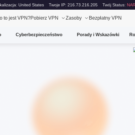
kalizacja: United States
Twoje IP: 216.73.216.205
Twój Status:
NAR
o to jest VPN?
Pobierz VPN
Zasoby
Bezpłatny VPN
o
Cyberbezpieczeństwo
Porady i Wskazówki
Ro