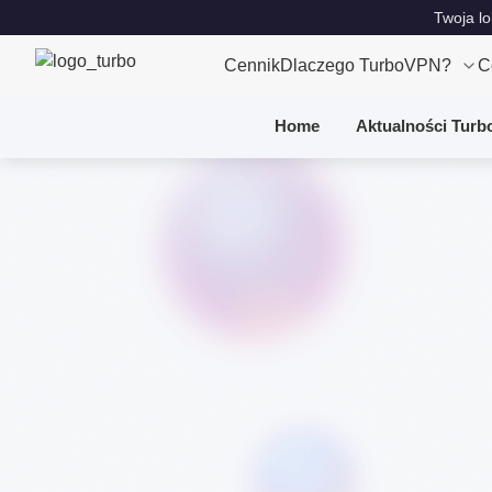
Twoja lo
Cennik
Dlaczego TurboVPN?
C
Home
Aktualności Turb