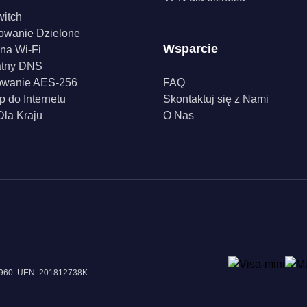
witch
owanie Dzielone
Wsparcie
na Wi-Fi
atny DNS
owanie AES-256
FAQ
p do Internetu
Skontaktuj się z Nami
la Kraju
O Nas
18960. UEN: 201812738K