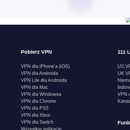
Pobierz VPN
111 L
VPN dla iPhone'a (iOS)
US V
VPN dla Androida
UK V
VPN Lite dla Androida
Niem
VPN dla Mac
Indon
VPN dla Windowsa
VPN w
VPN dla Chrome
Kana
VPN dla PS5
VPN dla Xbox
VPN dla Switch
Funk
Wszystkie aplikacje