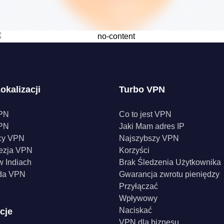
okalizacji
Turbo VPN
PN
Co to jest VPN
PN
Jaki Mam adres IP
cy VPN
Najszybszy VPN
ezja VPN
Korzyści
 Indiach
Brak Śledzenia Użytkownika
da VPN
Gwarancja zwrotu pieniędzy
Przyłączać
Wpływowy
Naciskać
cje
VPN dla biznesu