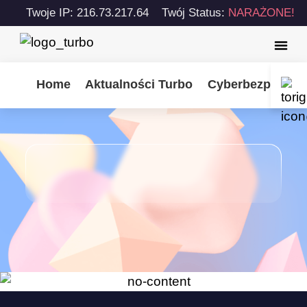
Twoje IP: 216.73.217.64
Twój Status:
NARAŻONE!
Home
Aktualności Turbo
Cyberbezpiecze